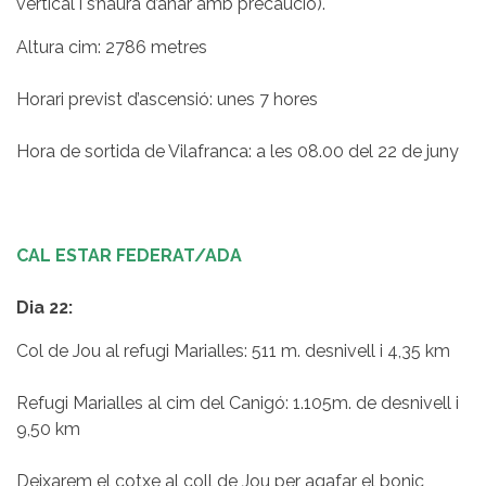
vertical i s’haurà d’anar amb precaució).
Altura cim: 2786 metres
Horari previst d’ascensió: unes 7 hores
Hora de sortida de Vilafranca: a les 08.00 del 22 de juny
CAL ESTAR FEDERAT/ADA
Dia 22:
Col de Jou al refugi Marialles:
511 m. desnivell i 4,35 km
Refugi Marialles al cim del Canigó: 1.105m. de desnivell i
9,50 km
Deixarem el cotxe al coll de Jou per agafar el bonic