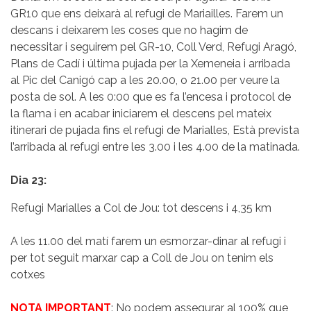
GR10 que ens deixarà al refugi de Mariailles. Farem un
descans i deixarem les coses que no hagim de
necessitar i seguirem pel GR-10, Coll Verd, Refugi Aragó,
Plans de Cadí i última pujada per la Xemeneia i arribada
al Pic del Canigó cap a les 20.00, o 21.00 per veure la
posta de sol. A les 0:00 que es fa l’encesa i protocol de
la flama i en acabar iniciarem el descens pel mateix
itinerari de pujada fins el refugi de Marialles, Està prevista
l’arribada al refugi entre les 3.00 i les 4.00 de la matinada.
Dia 23:
Refugi Marialles a Col de Jou:
tot descens i 4,35 km
A les 11.00 del matí farem un esmorzar-dinar al refugi i
per tot seguit marxar cap a Coll de Jou on tenim els
cotxes
NOTA IMPORTANT
: No podem assegurar al 100% que