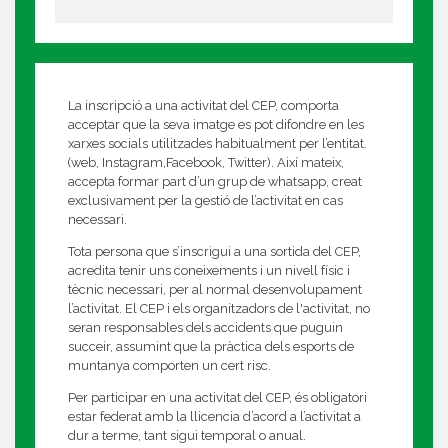
La inscripció a una activitat del CEP, comporta
acceptar que la seva imatge es pot difondre en les
xarxes socials utilitzades habitualment per l’entitat.
(web, Instagram,Facebook, Twitter). Així mateix,
accepta formar part d’un grup de whatsapp, creat
exclusivament per la gestió de l’activitat en cas
necessari.
Tota persona que s’inscrigui a una sortida del CEP,
acredita tenir uns coneixements i un nivell físic i
tècnic necessari, per al normal desenvolupament
l’activitat. El CEP i els organitzadors de l'activitat, no
seran responsables dels accidents que puguin
succeir, assumint que la pràctica dels esports de
muntanya comporten un cert risc.
Per participar en una activitat del CEP, és obligatori
estar federat amb la llicencia d’acord a l’activitat a
dur a terme, tant sigui temporal o anual.