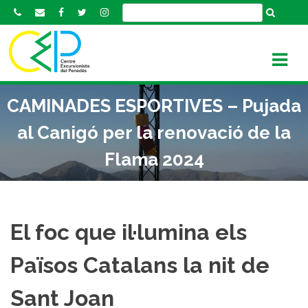
S
k
i
p
t
o
CAMINADES ESPORTIVES – Pujada
c
o
al Canigó per la renovació de la
n
Flama 2024
t
e
n
t
El foc que il·lumina els
Països Catalans la nit de
Sant Joan