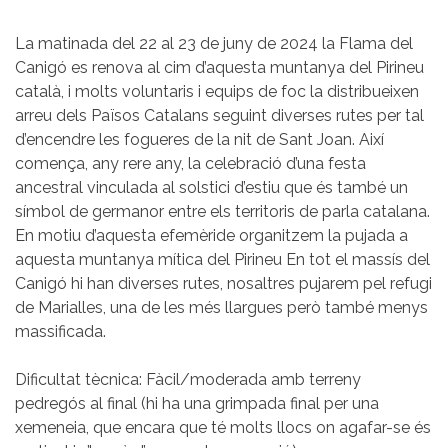
La matinada del 22 al 23 de juny de 2024 la Flama del
Canigó es renova al cim d’aquesta muntanya del Pirineu
català, i molts voluntaris i equips de foc la distribueixen
arreu dels Països Catalans seguint diverses rutes per tal
d’encendre les fogueres de la nit de Sant Joan. Així
comença, any rere any, la celebració d’una festa
ancestral vinculada al solstici d’estiu que és també un
símbol de germanor entre els territoris de parla catalana.
En motiu d’aquesta efemèride organitzem la pujada a
aquesta muntanya mítica del Pirineu En tot el massís del
Canigó hi han diverses rutes, nosaltres pujarem pel refugi
de Marialles, una de les més llargues però també menys
massificada.
Dificultat tècnica: Fàcil/moderada amb terreny
pedregós al final (hi ha una grimpada final per una
xemeneia, que encara que té molts llocs on agafar-se és