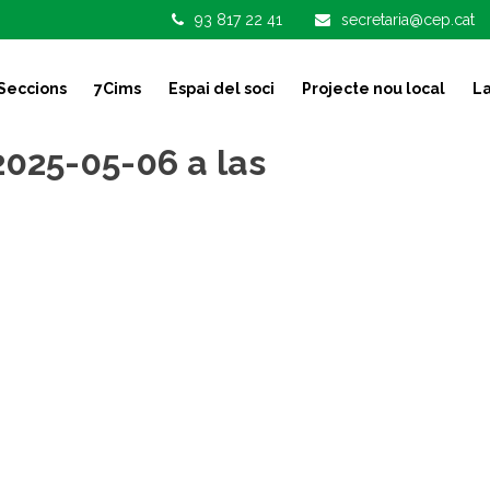
93 817 22 41
secretaria@cep.cat
Seccions
7Cims
Espai del soci
Projecte nou local
La
025-05-06 a las