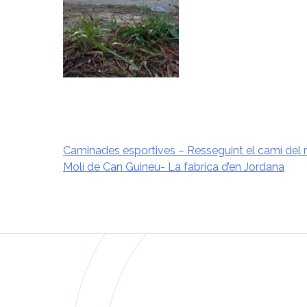
Caminades esportives – Resseguint el camí del r
Molí de Can Guineu- La fabrica d’en Jordana
Navegació
d'entrades