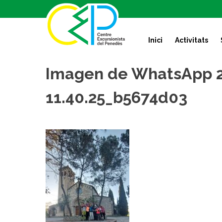
S
k
i
Inici
Activitats
p
t
o
Imagen de WhatsApp 2
c
o
11.40.25_b5674d03
n
t
e
n
t