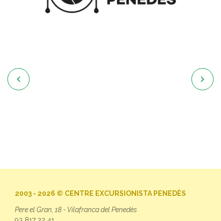


2003 - 2026 © CENTRE EXCURSIONISTA PENEDÈS
Pere el Gran, 18 - Vilafranca del Penedès
93 817 22 41