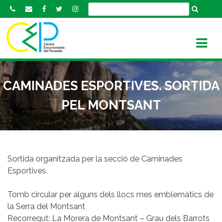
S
k
i
p
t
o
c
CAMINADES ESPORTIVES. SORTIDA
o
n
PEL MONTSANT
t
e
n
t
Sortida organitzada per la secció de Caminades
Esportives.
Tomb circular per alguns dels llocs mes emblemàtics de
la Serra del Montsant
Recorregut: La Morera de Montsant – Grau dels Barrots