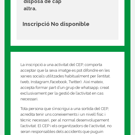
disposa de cap
altra.
Inscripció No disponible
La inscripció a una activitat del CEP, comporta
acceptar que la seva imatge es pot difondre en les
xarxes socials utilitzades habitualment per l’entitat.
(web, Instagram,Facebook, Twitter). Així mateix,
accepta formar part d’un grup de whatsapp, creat
exclusivament per la gestió de l’activitat en cas
necessari.
Tota persona que s’inscrigui a una sortida del CEP,
acredita tenir uns coneixements i un nivell físic i
tècnic necessari, per al normal desenvolupament
l’activitat. El CEP i els organitzadors de l'activitat, no
seran responsables dels accidents que puguin