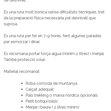
de desnivell.
Es una ruta molt bonica sense dificultats tècniques, tret
de la preparació física necessària pel desnivell que
suposa.
Es una ruta per fer en 7-9 hores, fent algunes parades
per esmorzar i dinar.
Es recomana portar força aigua (mínim 2 litres) i menjar.
També protecció solar.
Material recomanat:
Roba cómoda de muntanya
Calçat adequat
Pals trekking o marxa nórdica opcionals
Petit botiqui bàsic
Menjar i beure ( 2 litres mínim)