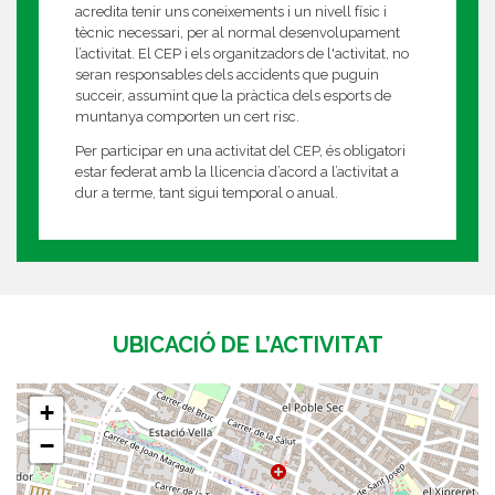
acredita tenir uns coneixements i un nivell físic i
tècnic necessari, per al normal desenvolupament
l’activitat. El CEP i els organitzadors de l'activitat, no
seran responsables dels accidents que puguin
succeir, assumint que la pràctica dels esports de
muntanya comporten un cert risc.
Per participar en una activitat del CEP, és obligatori
estar federat amb la llicencia d’acord a l’activitat a
dur a terme, tant sigui temporal o anual.
UBICACIÓ DE L’ACTIVITAT
+
−