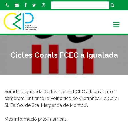
S
k
i
p
t
o
c
o
Cicles Corals FCEC a Igualada
n
t
e
n
t
Sortida a Igualada, Cicles Corals FCEC a Igualada, on
cantarem junt amb la Polifònica de Vilafranca i la Coral
Si, Fa, Sol de Sta. Margarida de Montbui.
Més informació pròximament.