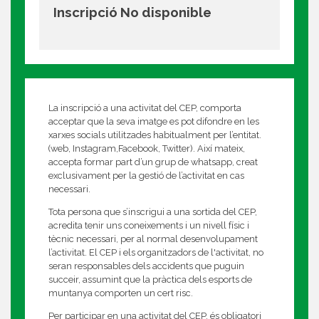
Inscripció No disponible
La inscripció a una activitat del CEP, comporta
acceptar que la seva imatge es pot difondre en les
xarxes socials utilitzades habitualment per l’entitat.
(web, Instagram,Facebook, Twitter). Així mateix,
accepta formar part d’un grup de whatsapp, creat
exclusivament per la gestió de l’activitat en cas
necessari.
Tota persona que s’inscrigui a una sortida del CEP,
acredita tenir uns coneixements i un nivell físic i
tècnic necessari, per al normal desenvolupament
l’activitat. El CEP i els organitzadors de l'activitat, no
seran responsables dels accidents que puguin
succeir, assumint que la pràctica dels esports de
muntanya comporten un cert risc.
Per participar en una activitat del CEP, és obligatori