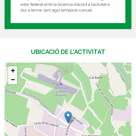
estar federat amb la llicencia d’acord a l’activitat a
dur a terme, tant sigui temporal o anual.
UBICACIÓ DE L’ACTIVITAT
+
−