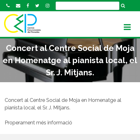
S
k
i
p
t
o
Concert al Centre Social de Moja
c
o
en Homenatge al pianista local, el
n
Sr. J. Mitjans.
t
e
n
t
Concert al Centre Social de Moja en Homenatge al
pianista local, el Sr. J. Mitjans.
Properament més informació