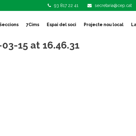
93 817 22 41
secretaria@cep.cat
Seccions
7Cims
Espai del soci
Projecte nou local
La
3-15 at 16.46.31