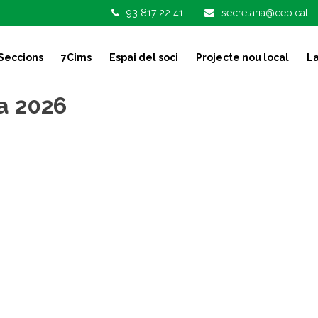
93 817 22 41
secretaria@cep.cat
Seccions
7Cims
Espai del soci
Projecte nou local
La
da 2026