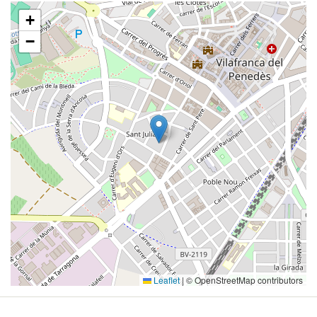
+
−
Leaflet
|
© OpenStreetMap contributors