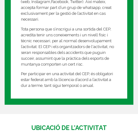
(web, Instagram,Facebook, Twitter). Així mateix,
accepta formar part d’un grup de whatsapp, creat
exclusivament per la gestió de l’activitat en cas
necessari.
Tota persona que s’inscrigui a una sortida del CEP,
acredita tenir uns coneixements i un nivell físic i
tècnic necessari, per al normal desenvolupament
l’activitat. El CEP i els organitzadors de l'activitat, no
seran responsables dels accidents que puguin
succeir, assumint que la pràctica dels esports de
muntanya comporten un cert risc.
Per participar en una activitat del CEP, és obligatori
estar federat amb la llicencia d’acord a l’activitat a
dur a terme, tant sigui temporal o anual.
UBICACIÓ DE L’ACTIVITAT