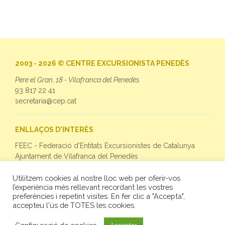
2003 - 2026 © CENTRE EXCURSIONISTA PENEDÈS
Pere el Gran, 18 - Vilafranca del Penedès
93 817 22 41
secretaria@cep.cat
ENLLAÇOS D'INTERÈS
FEEC - Federació d'Entitats Excursionistes de Catalunya
Ajuntament de Vilafranca del Penedès
Utilitzem cookies al nostre lloc web per oferir-vos
SEGUEIX-NOS
l’experiència més rellevant recordant les vostres
preferències i repetint visites. En fer clic a "Accepta",
Facebook
accepteu l'ús de TOTES les cookies.
Twitter
Instagram