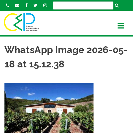
S
k
i
p
t
o
c
WhatsApp Image 2026-05-
o
n
18 at 15.12.38
t
e
n
t