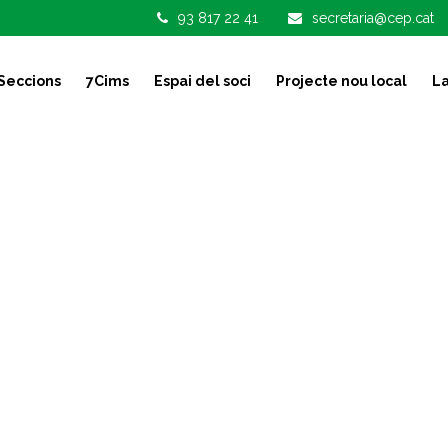
93 817 22 41
secretaria@cep.cat
Seccions
7Cims
Espai del soci
Projecte nou local
La