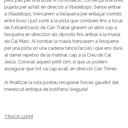
petit pas per una llosa. A continuació, comença una breu
pujada per asfalt en direcció a Viladellops. Sense arribar
a Viladellops, trencarem a l’esquerra per enllaçar corriols
entre bosc i just sortir a la pista que condueix fins a tocar
de l’Urbanització de Can Trabal girarem un altre cop a
l’esquerra en dirección als dipòsits fins arribar a la masia
de Cal Marc. Al tombar la masia trencarem a l’esquerra
per una pista on una cadena tanca l’accès i que ens durà
al darrer repetxó de la matinal, cap a la Creu de Cal
Jesús. Coronat aquest petit cim, sí que us podem
assegurar que tot va cap avall, en direcció Can Torres.
Al finalitzar la ruta podreu recuperar forces gaudint del
merescut entrepà de botifarra i beguda!
TRACK 12KM