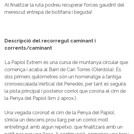
Al finalitzar la ruta podreu recuperar forces gaudint del
merescut entrepà de botifarra i beguda!
Descripció del recorregut caminant i
corrents/caminant
La Papiol Extrem és una cursa de muntanya circular que
comença i acaba al Barri de Can Torres (Olèrdola). Es
dos primers quilòmetres són un homenatge a l’antiga
cronoescalada Vertical del Penedès, per tant es seguirà
la pista principal i posterior corriol que corona el cim de
la Penya del Papiol (km 2 aprox.).
Una vegada coronat el cim de la Penya del Papiol,
s’inicia un descens prou llarg per un corriol molt
entretingut amb algun repetxó, que finalitzarà amb un