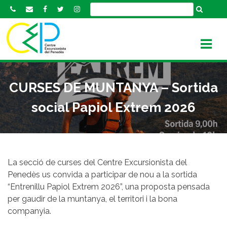
S
k
i
p
t
o
c
CURSES DE MUNTANYA – Sortida
o
n
social Papiol Extrem 2026
t
e
n
t
La secció de curses del Centre Excursionista del
Penedès us convida a participar de nou a la sortida
“Entrenillu Papiol Extrem 2026”, una proposta pensada
per gaudir de la muntanya, el territori i la bona
companyia.