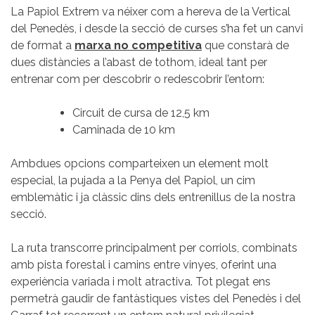
La Papiol Extrem va néixer com a hereva de la Vertical
del Penedès, i desde la secció de curses s’ha fet un canvi
de format a
marxa no competitiva
que constarà de
dues distàncies a l’abast de tothom, ideal tant per
entrenar com per descobrir o redescobrir l’entorn:
Circuit de cursa de 12,5 km
Caminada de 10 km
Ambdues opcions comparteixen un element molt
especial, la pujada a la Penya del Papiol, un cim
emblemàtic i ja clàssic dins dels entrenillus de la nostra
secció.
La ruta transcorre principalment per corriols, combinats
amb pista forestal i camins entre vinyes, oferint una
experiència variada i molt atractiva. Tot plegat ens
permetrà gaudir de fantàstiques vistes del Penedès i del