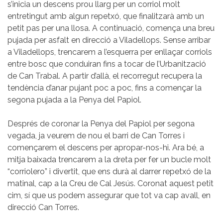
s’inicia un descens prou llarg per un corriol molt
entretingut amb algun repetxó, que finalitzarà amb un
petit pas per una llosa. A continuació, comença una breu
pujada per asfalt en direcció a Viladellops. Sense arribar
a Viladellops, trencarem a l’esquerra per enllaçar corriols
entre bosc que conduiran fins a tocar de l’Urbanització
de Can Trabal. A partir d’allà, el recorregut recupera la
tendència d’anar pujant poc a poc, fins a començar la
segona pujada a la Penya del Papiol.
Després de coronar la Penya del Papiol per segona
vegada, ja veurem de nou el barri de Can Torres i
començarem el descens per apropar-nos-hi. Ara bé, a
mitja baixada trencarem a la dreta per fer un bucle molt
“corriolero” i divertit, que ens durà al darrer repetxó de la
matinal, cap a la Creu de Cal Jesús. Coronat aquest petit
cim, sí que us podem assegurar que tot va cap avall, en
direcció Can Torres.