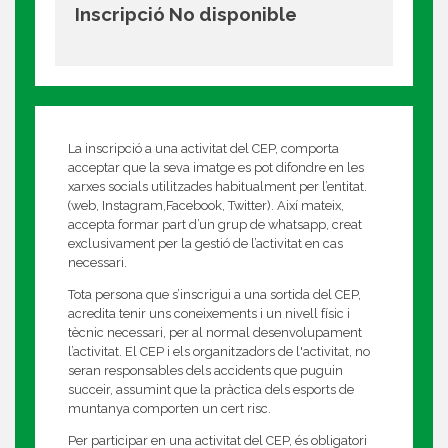
Inscripció No disponible
La inscripció a una activitat del CEP, comporta
acceptar que la seva imatge es pot difondre en les
xarxes socials utilitzades habitualment per l’entitat.
(web, Instagram,Facebook, Twitter). Així mateix,
accepta formar part d’un grup de whatsapp, creat
exclusivament per la gestió de l’activitat en cas
necessari.
Tota persona que s’inscrigui a una sortida del CEP,
acredita tenir uns coneixements i un nivell físic i
tècnic necessari, per al normal desenvolupament
l’activitat. El CEP i els organitzadors de l'activitat, no
seran responsables dels accidents que puguin
succeir, assumint que la pràctica dels esports de
muntanya comporten un cert risc.
Per participar en una activitat del CEP, és obligatori