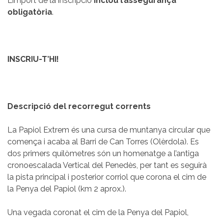
L’import de la inscripció
inclou l’assegurança
obligatòria
.
INSCRIU-T’HI!
Descripció del recorregut corrents
La Papiol Extrem és una cursa de muntanya circular que
comença i acaba al Barri de Can Torres (Olèrdola). Es
dos primers quilòmetres són un homenatge a l’antiga
cronoescalada Vertical del Penedès, per tant es seguirà
la pista principal i posterior corriol que corona el cim de
la Penya del Papiol (km 2 aprox.).
Una vegada coronat el cim de la Penya del Papiol,