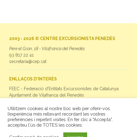
2003 - 2026 © CENTRE EXCURSIONISTA PENEDÈS
Pere el Gran, 18 - Vilafranca del Penedès
93 817 22 41
secretaria@cep.cat
ENLLAÇOS D'INTERÈS
FEEC - Federació d'Entitats Excursionistes de Catalunya
Ajuntament de Vilafranca del Penedès
Utilitzem cookies al nostre lloc web per oferir-vos
SEGUEIX-NOS
l’experiència més rellevant recordant les vostres
preferències i repetint visites. En fer clic a "Accepta",
Facebook
accepteu l'ús de TOTES les cookies.
Twitter
Instagram