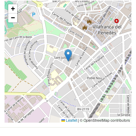
+
−
Leaflet
|
© OpenStreetMap contributors