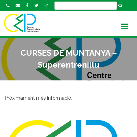
S
k
i
p
t
o
c
CURSES DE MUNTANYA –
o
n
Superentrenillu
t
e
n
t
Pròximament més informació.