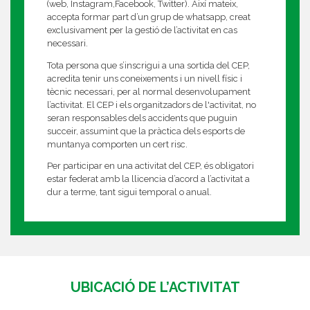
(web, Instagram,Facebook, Twitter). Així mateix,
accepta formar part d’un grup de whatsapp, creat
exclusivament per la gestió de l’activitat en cas
necessari.
Tota persona que s’inscrigui a una sortida del CEP,
acredita tenir uns coneixements i un nivell físic i
tècnic necessari, per al normal desenvolupament
l’activitat. El CEP i els organitzadors de l'activitat, no
seran responsables dels accidents que puguin
succeir, assumint que la pràctica dels esports de
muntanya comporten un cert risc.
Per participar en una activitat del CEP, és obligatori
estar federat amb la llicencia d’acord a l’activitat a
dur a terme, tant sigui temporal o anual.
UBICACIÓ DE L’ACTIVITAT