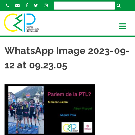
S
k
i
p
t
o
c
WhatsApp Image 2023-09-
o
n
12 at 09.23.05
t
e
n
t