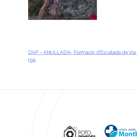
DAP – ANUL·LADA- Formació d’Escalada de Via 
rga
Navegació
d'entrades