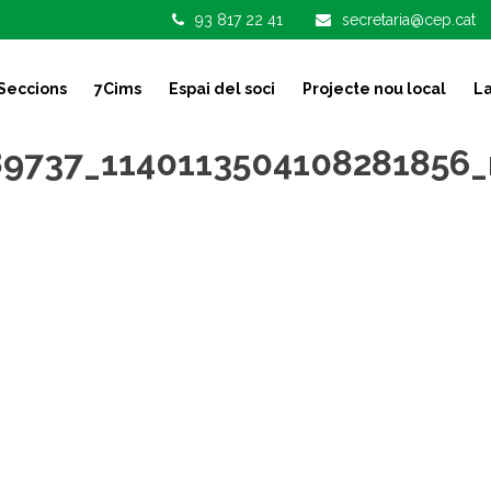
93 817 22 41
secretaria@cep.cat
Seccions
7Cims
Espai del soci
Projecte nou local
La
89737_1140113504108281856_