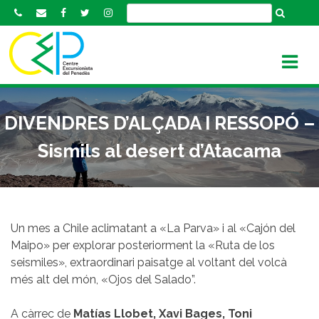
S
k
i
p
t
o
c
DIVENDRES D’ALÇADA I RESSOPÓ –
o
n
Sismils al desert d’Atacama
t
e
n
t
Un mes a Chile aclimatant a «La Parva» i al «Cajón del
Maipo» per explorar posteriorment la «Ruta de los
seismiles», extraordinari paisatge al voltant del volcà
més alt del món, «Ojos del Salado”.
A càrrec de
Matías Llobet, Xavi Bages, Toni