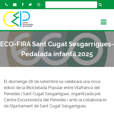
S
k
i
p
t
o
c
ECO-FIRA Sant Cugat Sesgarrigues-
o
n
Pedalada infantil 2025
t
e
n
t
El diumenge 28 de setembre se celebrarà una nova
edició de la Bicicletada Popular entre Vilafranca del
Penedès i Sant Cugat Sesgarrigues, organitzada pel
Centre Excursionista del Penedès i amb la col·laboració
de l’Ajuntament de Sant Cugat Sesgarrigues.