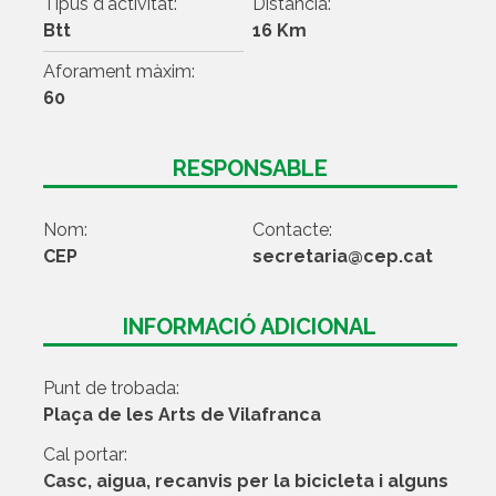
Tipus d'activitat:
Distància:
Btt
16 Km
Aforament màxim:
60
RESPONSABLE
Nom:
Contacte:
CEP
secretaria@cep.cat
INFORMACIÓ ADICIONAL
Punt de trobada:
Plaça de les Arts de Vilafranca
Cal portar:
Casc, aigua, recanvis per la bicicleta i alguns