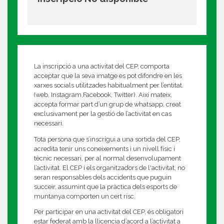
La inscripció a una activitat del CEP, comporta
acceptar que la seva imatge es pot difondre en les
xarxes socials utilitzades habitualment per l’entitat.
(web, Instagram,Facebook, Twitter). Així mateix,
accepta formar part d’un grup de whatsapp, creat
exclusivament per la gestió de l’activitat en cas
necessari.
Tota persona que s’inscrigui a una sortida del CEP,
acredita tenir uns coneixements i un nivell físic i
tècnic necessari, per al normal desenvolupament
l’activitat. El CEP i els organitzadors de l'activitat, no
seran responsables dels accidents que puguin
succeir, assumint que la pràctica dels esports de
muntanya comporten un cert risc.
Per participar en una activitat del CEP, és obligatori
estar federat amb la llicencia d’acord a l’activitat a