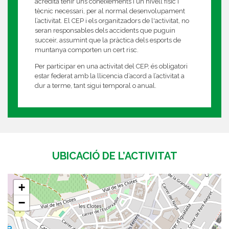
acredita tenir uns coneixements i un nivell físic i
tècnic necessari, per al normal desenvolupament
l’activitat. El CEP i els organitzadors de l'activitat, no
seran responsables dels accidents que puguin
succeir, assumint que la pràctica dels esports de
muntanya comporten un cert risc.
Per participar en una activitat del CEP, és obligatori
estar federat amb la llicencia d’acord a l’activitat a
dur a terme, tant sigui temporal o anual.
UBICACIÓ DE L’ACTIVITAT
+
−