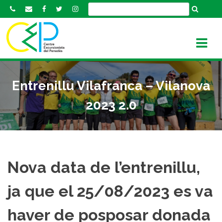
S
k
i
p
t
o
c
Entrenillu Vilafranca – Vilanova
o
n
2023 2.0
t
e
n
t
Nova data de l’entrenillu,
ja que el 25/08/2023 es va
haver de posposar donada