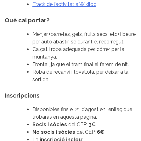
Track de l’activitat a Wikiloc
Què cal portar?
Menjar (barretes, gels, fruits secs, etc) i beure
per auto abastir-se durant el recorregut.
Calçat i roba adequada per córrer per la
muntanya.
Frontal, ja que el tram final el farem de nit.
Roba de recanvi i tovallola, per deixar a la
sortida.
Inscripcions
Disponibles fins el 21 d’agost en l’enllaç que
trobaràs en aquesta pàgina.
Socis i sòcies
del CEP:
3€
No socis i sòcies
del CEP:
6€
La
inscripció inclou
: