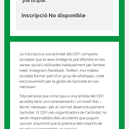
participar.
Inscripció No disponible
La inscripció a una activitat del CEP, comporta
acceptar que la seva imatge es pot difondre en les
xarxes socials utilitzades habitualment per l’entitat.
(web, Instagram,Facebook, Twitter). Així mateix,
accepta formar part d’un grup de whatsapp, creat
exclusivament per la gestió de l’activitat en cas
necessari.
Tota persona que s’inscrigui a una sortida del CEP,
acredita tenir uns coneixements i un nivell físic i
tècnic necessari, per al normal desenvolupament
l’activitat. El CEP i els organitzadors de l'activitat, no
seran responsables dels accidents que puguin
succeir, assumint que la pràctica dels esports de
muntanya comporten un cert risc.