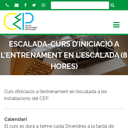
S
k
i
p
t
o
ESCALADA-CURS D’INICIACIÓ A
c
o
L’ENTRENAMENT EN L’ESCALADA (8
n
HORES)
t
e
n
t
Curs d’iniciació a l’entrenament en l’escalada a les
instal·lacions del CEP.
Calendari
El curs es durà a terme cada Divendres a la tarda de