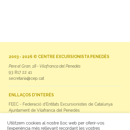
2003 - 2026 © CENTRE EXCURSIONISTA PENEDÈS
Pere el Gran, 18 - Vilafranca del Penedès
93 817 22 41
secretaria@cep.cat
ENLLAÇOS D'INTERÈS
FEEC - Federació d'Entitats Excursionistes de Catalunya
Ajuntament de Vilafranca del Penedès
Utilitzem cookies al nostre lloc web per oferir-vos
SEGUEIX-NOS
l’experiència més rellevant recordant les vostres