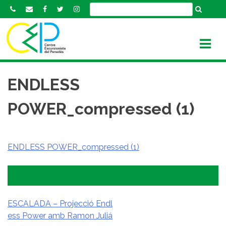
S
k
i
p
t
o
c
ENDLESS
o
n
POWER_compressed (1)
t
e
n
ENDLESS POWER_compressed (1)
t
ESCALADA – Projecció Endl
ess Power amb Ramon Juliá
NAVEGACIÓ