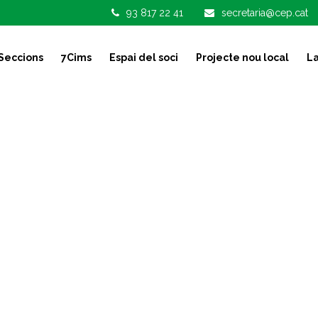
93 817 22 41
secretaria@cep.cat
Seccions
7Cims
Espai del soci
Projecte nou local
La