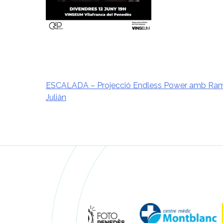
ESCALADA – Projecció Endless Power amb Ra
Julián
Navegació
d'entrades