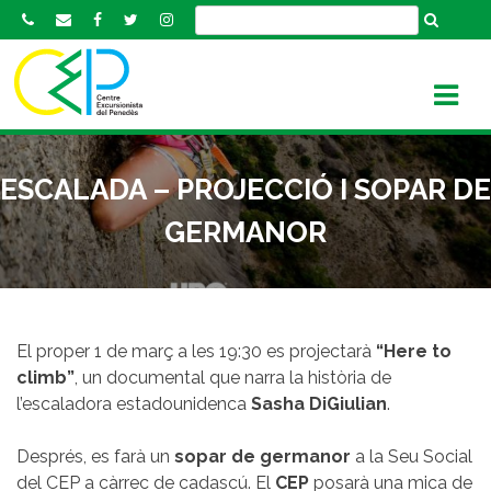
S
k
i
p
t
o
c
ESCALADA – PROJECCIÓ I SOPAR DE
o
n
GERMANOR
t
e
n
t
El proper 1 de març a les 19:30 es projectarà
“Here to
climb”
, un documental que narra la història de
l’escaladora estadounidenca
Sasha DiGiulian
.
Després, es farà un
sopar de germanor
a la Seu Social
del CEP a càrrec de cadascú. El
CEP
posarà una mica de