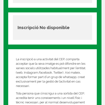
Inscripció No disponible
La inscripció a una activitat del CEP, comporta
acceptar que la seva imatge es pot difondre en les
xarxes socials utilitzades habitualment per l’entitat.
(web, Instagram,Facebook, Twitter). Així mateix,
accepta formar part d’un grup de whatsapp, creat
exclusivament per la gestió de l’activitat en cas
necessari.
Tota persona que s’inscrigui a una sortida del CEP,
acredita tenir uns coneixements i un nivell físic i
tècnic necessari, per al normal desenvolupament