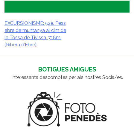
EXCURSIONISME: 52è. Pess
ebre de muntanya al cim de
NAVEGACIÓ
la Tossa de Tivissa, 718m.
D'ENTRADES
(Ribera d’Ebre)
BOTIGUES AMIGUES
Interessants descomptes per als nostres Socis/es.