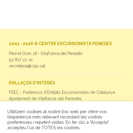
2003 - 2026 © CENTRE EXCURSIONISTA PENEDÈS
Pere el Gran, 18 - Vilafranca del Penedès
93 817 22 41
secretaria@cep.cat
ENLLAÇOS D'INTERÈS
FEEC - Federació d'Entitats Excursionistes de Catalunya
Ajuntament de Vilafranca del Penedès
Utilitzem cookies al nostre lloc web per oferir-vos
SEGUEIX-NOS
l’experiència més rellevant recordant les vostres
preferències i repetint visites. En fer clic a "Accepta",
Facebook
accepteu l'ús de TOTES les cookies.
Twitter