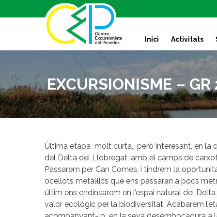
S
k
i
Inici
Activitats
p
t
o
c
EXCURSIONISME – GR 2
o
n
t
e
n
t
Última etapa molt curta, però interesant, en la q
del Delta del Llobregat, amb el camps de carxo
Passarem per Can Comes, i tindrem la oportunita
ocellots metàl·lics que ens passaran a pocs metr
últim ens endinsarem en l’espai natural del Delta
valor ecològic per la biodiversitat. Acabarem l’eta
acompanyant-lo en la seva desembocadura a la