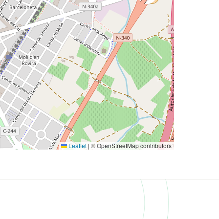
Leaflet
|
© OpenStreetMap contributors