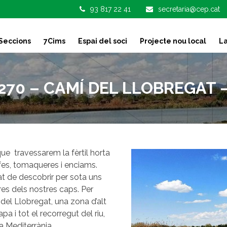
93 817 22 41
secretaria@cep.cat
Seccions
7Cims
Espai del soci
Projecte nou local
La
70 – CAMÍ DEL LLOBREGAT – 1
ue travessarem la fèrtil horta
fes, tomaqueres i enciams.
t de descobrir per sota uns
es dels nostres caps. Per
 del Llobregat, una zona d’alt
pa i tot el recorregut del riu,
 Mediterrània.