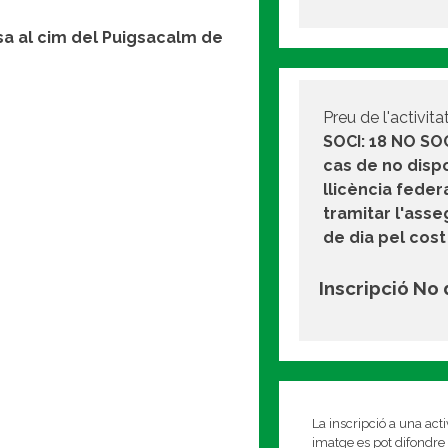
sa al cim del Puigsacalm de
Preu de l'activitat
SOCI: 18 NO SOC
cas de no disp
llicència federa
tramitar l'ass
de dia pel cost
Inscripció No
La inscripció a una act
imatge es pot difondre 