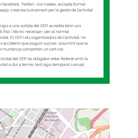
am,Facebook, Twitter). Així mateix, accepta formar
app, creat exclusivament per la gestió de l’activitat
rigui a una sortida del CEP, acredita tenir uns
 físic i tècnic necessari, per al normal
tat. El CEP i els organitzadors de l'activitat, no
s accidents que puguin succeir, assumint que la
de muntanya comporten un cert risc.
tivitat del CEP, és obligatori estar federat amb la
tivitat a dur a terme, tant sigui temporal o anual.