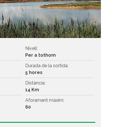
Nivell:
Per a tothom
Durada de la sortida:
5 hores
Distància:
14 Km
Aforament màxim:
60