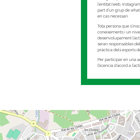
l’entitat.(web, Instagr
part d’un grup de whats
en cas necessari.
Tota persona que s’insc
coneixements i un nivell
desenvolupament l’activi
seran responsables del
pràctica dels esports 
Per participar en una ac
llicencia d’acord a l’ac