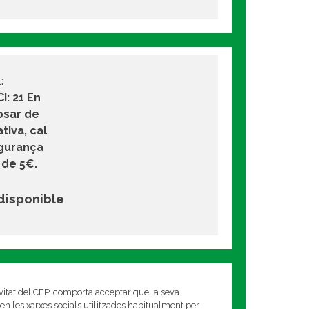
:
I: 21 En
osar de
tiva, cal
egurança
 de 5€.
 disponible
ivitat del CEP, comporta acceptar que la seva
en les xarxes socials utilitzades habitualment per