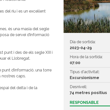
 del riu i es un excel·lent
es, és una masia del segle
sposa de servei d’informació
Dia de sortida:
2023-04-29
 punt i des de els segle XIII i
Hora de la sortida:
euar el Llobregat.
07:00
 punt d’informació, una torre
Tipus d'activitat:
s nostres caps.
Excursionisme
Desnivell:
espai del delta i de la
74 metres positius
RESPONSABLE