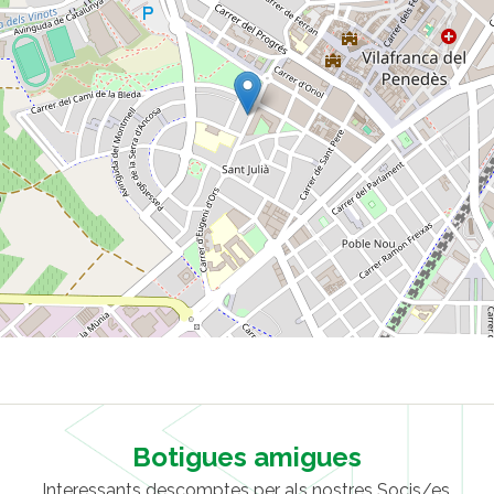
Botigues amigues
Interessants descomptes per als nostres Socis/es.