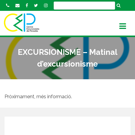
S
k
i
p
t
o
c
EXCURSIONISME – Matinal
o
n
d’excursionisme
t
e
n
t
Pròximament, més informació.