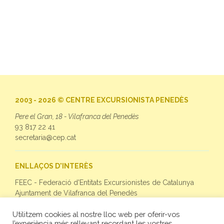
2003 - 2026 © CENTRE EXCURSIONISTA PENEDÈS
Pere el Gran, 18 - Vilafranca del Penedès
93 817 22 41
secretaria@cep.cat
ENLLAÇOS D'INTERÈS
FEEC - Federació d'Entitats Excursionistes de Catalunya
Ajuntament de Vilafranca del Penedès
Utilitzem cookies al nostre lloc web per oferir-vos
SEGUEIX-NOS
l’experiència més rellevant recordant les vostres