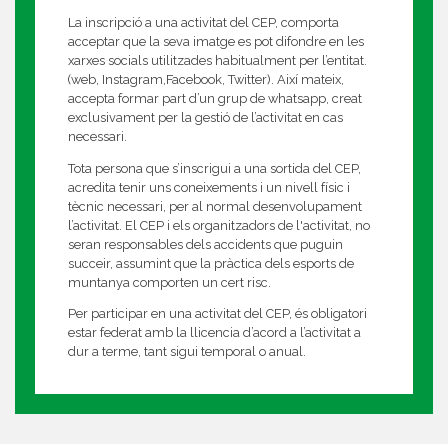
La inscripció a una activitat del CEP, comporta
acceptar que la seva imatge es pot difondre en les
xarxes socials utilitzades habitualment per l’entitat.
(web, Instagram,Facebook, Twitter). Així mateix,
accepta formar part d’un grup de whatsapp, creat
exclusivament per la gestió de l’activitat en cas
necessari.
Tota persona que s’inscrigui a una sortida del CEP,
acredita tenir uns coneixements i un nivell físic i
tècnic necessari, per al normal desenvolupament
l’activitat. El CEP i els organitzadors de l'activitat, no
seran responsables dels accidents que puguin
succeir, assumint que la pràctica dels esports de
muntanya comporten un cert risc.
Per participar en una activitat del CEP, és obligatori
estar federat amb la llicencia d’acord a l’activitat a
dur a terme, tant sigui temporal o anual.