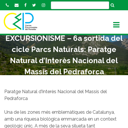
S
k
i
p
t
EXCURSIONISME – 6a sortida del
o
c
cicle Parcs Naturals: Paratge
o
n
Natural d’Interès Nacional del
t
Massís del Pedraforca
e
n
t
Paratge Natural d’Interès Nacional del Massís del
Pedraforca
Una de les zones més emblemàtiques de Catalunya,
amb una riquesa biològica emmarcada en un context
geològic únic. A més de la seva silueta tant