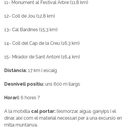
11- Monument al Festival Arbre (11.8 km)
12- Coll de Jou (12,8 km)
13- Cal Bardines (15,3 km)
14- Coll del Cap de la Creu (16,3 km)
15- Mirador de Sant Antoni (16,4 km)
Distància:
17 km i escaig
Desnivell positiu:
uns 600 m llargs
Horari:
6 hores ?
A la motxilla
cal portar:
l’esmorzar, aigua, ganyips i el
dinar, així com el material necessari per a una excursió en
mitja muntanya.