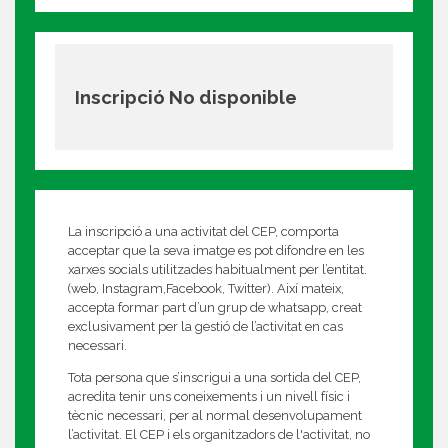
Inscripció No disponible
La inscripció a una activitat del CEP, comporta
acceptar que la seva imatge es pot difondre en les
xarxes socials utilitzades habitualment per l’entitat.
(web, Instagram,Facebook, Twitter). Així mateix,
accepta formar part d’un grup de whatsapp, creat
exclusivament per la gestió de l’activitat en cas
necessari.
Tota persona que s’inscrigui a una sortida del CEP,
acredita tenir uns coneixements i un nivell físic i
tècnic necessari, per al normal desenvolupament
l’activitat. El CEP i els organitzadors de l'activitat, no