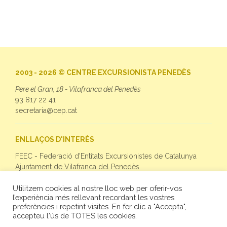
2003 - 2026 © CENTRE EXCURSIONISTA PENEDÈS
Pere el Gran, 18 - Vilafranca del Penedès
93 817 22 41
secretaria@cep.cat
ENLLAÇOS D'INTERÈS
FEEC - Federació d'Entitats Excursionistes de Catalunya
Ajuntament de Vilafranca del Penedès
Utilitzem cookies al nostre lloc web per oferir-vos
SEGUEIX-NOS
l’experiència més rellevant recordant les vostres
preferències i repetint visites. En fer clic a "Accepta",
Facebook
accepteu l'ús de TOTES les cookies.
Twitter