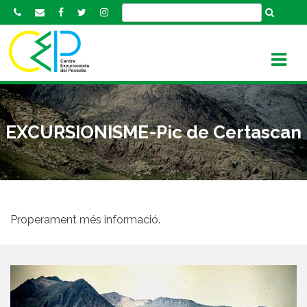
S
k
i
p
t
o
c
o
EXCURSIONISME-Pic de Certascan
n
t
e
n
t
Properament més informació.