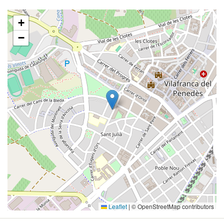
+
−
Leaflet
|
© OpenStreetMap contributors