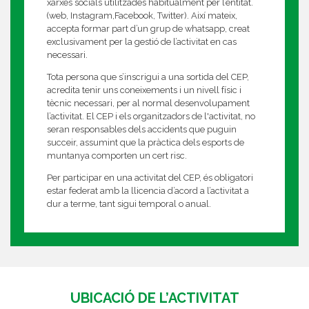
xarxes socials utilitzades habitualment per l’entitat.
(web, Instagram,Facebook, Twitter). Així mateix,
accepta formar part d’un grup de whatsapp, creat
exclusivament per la gestió de l’activitat en cas
necessari.
Tota persona que s’inscrigui a una sortida del CEP,
acredita tenir uns coneixements i un nivell físic i
tècnic necessari, per al normal desenvolupament
l’activitat. El CEP i els organitzadors de l'activitat, no
seran responsables dels accidents que puguin
succeir, assumint que la pràctica dels esports de
muntanya comporten un cert risc.
Per participar en una activitat del CEP, és obligatori
estar federat amb la llicencia d’acord a l’activitat a
dur a terme, tant sigui temporal o anual.
UBICACIÓ DE L’ACTIVITAT