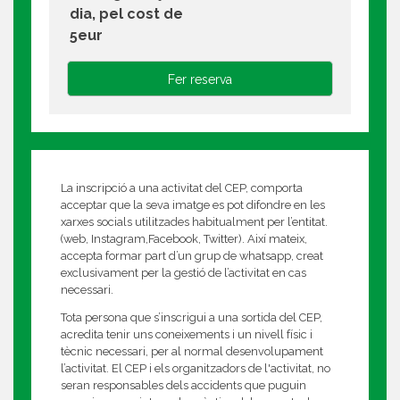
dia, pel cost de
5eur
Fer reserva
La inscripció a una activitat del CEP, comporta
acceptar que la seva imatge es pot difondre en les
xarxes socials utilitzades habitualment per l’entitat.
(web, Instagram,Facebook, Twitter). Així mateix,
accepta formar part d’un grup de whatsapp, creat
exclusivament per la gestió de l’activitat en cas
necessari.
Tota persona que s’inscrigui a una sortida del CEP,
acredita tenir uns coneixements i un nivell físic i
tècnic necessari, per al normal desenvolupament
l’activitat. El CEP i els organitzadors de l'activitat, no
seran responsables dels accidents que puguin