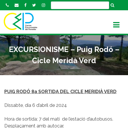
S
k
i
p
t
o
c
EXCURSIONISME – Puig Rodó –
o
n
Cicle Meridà Verd
t
e
n
t
PUIG RODÓ 8a SORTIDA DEL CICLE MERIDIÀ VERD
Dissabte, dia 6 d’abril de 2024
Hora de sortida: 7 del matí de l’estació d’autobusos.
Desplaçament amb autocar.