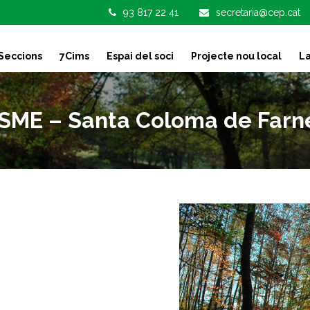
93 817 22 41
secretaria@cep.cat
Seccions
7Cims
Espai del soci
Projecte nou local
La
ME – Santa Coloma de Farnes