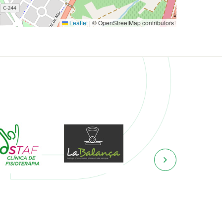
Leaflet
|
© OpenStreetMap contributors
