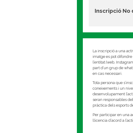
Inscripció No
La inscripció a una act
imatge es pot difondre 
l’entitat.(web, Instagr
part d’un grup de whats
en cas necessari.
Tota persona que s’insc
coneixements i un nivell
desenvolupament l’activi
seran responsables del
pràctica dels esports 
Per participar en una ac
llicencia d’acord a l’ac