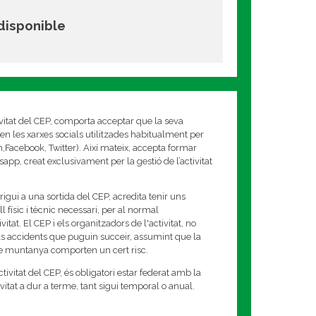
 disponible
ivitat del CEP, comporta acceptar que la seva
en les xarxes socials utilitzades habitualment per
am,Facebook, Twitter). Així mateix, accepta formar
app, creat exclusivament per la gestió de l’activitat
rigui a una sortida del CEP, acredita tenir uns
 físic i tècnic necessari, per al normal
tat. El CEP i els organitzadors de l'activitat, no
s accidents que puguin succeir, assumint que la
de muntanya comporten un cert risc.
tivitat del CEP, és obligatori estar federat amb la
tivitat a dur a terme, tant sigui temporal o anual.