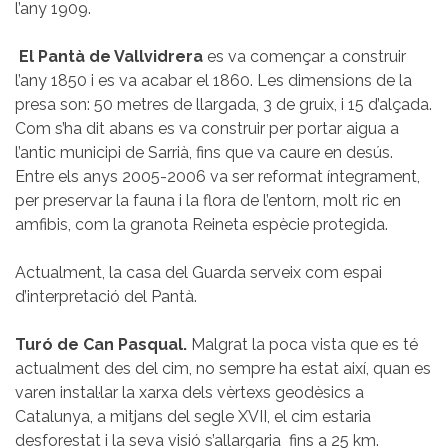
l’any 1909.
El Pantà de Vallvidrera
es va començar a construir
l’any 1850 i es va acabar el 1860. Les dimensions de la
presa son: 50 metres de llargada, 3 de gruix, i 15 d’alçada.
Com s’ha dit abans es va construir per portar aigua a
l’antic municipi de Sarrià, fins que va caure en desús.
Entre els anys 2005-2006 va ser reformat íntegrament,
per preservar la fauna i la flora de l’entorn, molt ric en
amfibis, com la granota Reineta espècie protegida.
Actualment, la casa del Guarda serveix com espai
d’interpretació del Pantà.
Turó de Can Pasqual.
Malgrat la poca vista que es té
actualment des del cim, no sempre ha estat així, quan es
varen instal·lar la xarxa dels vèrtexs geodèsics a
Catalunya, a mitjans del segle XVII, el cim estaria
desforestat i la seva visió s’allargaria fins a 25 km.