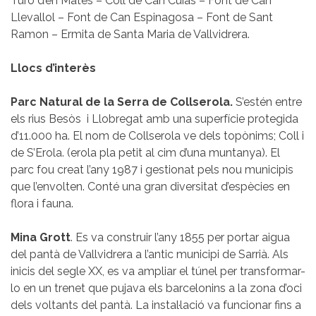
Turó d’en Mates – Coll de Can Cuiàs – Font de Can
Llevallol – Font de Can Espinagosa – Font de Sant
Ramon – Ermita de Santa Maria de Vallvidrera.
Llocs d’interès
Parc Natural de la Serra de Collserola.
S’estén entre
els rius Besòs i Llobregat amb una superfície protegida
d’11.000 ha. El nom de Collserola ve dels topònims; Coll i
de S’Erola. (erola pla petit al cim d’una muntanya). El
parc fou creat l’any 1987 i gestionat pels nou municipis
que l’envolten. Conté una gran diversitat d’espècies en
flora i fauna.
Mina Grott
. Es va construir l’any 1855 per portar aigua
del pantà de Vallvidrera a l’antic municipi de Sarrià. Als
inicis del segle XX, es va ampliar el túnel per transformar-
lo en un trenet que pujava els barcelonins a la zona d’oci
dels voltants del pantà. La instal·lació va funcionar fins a