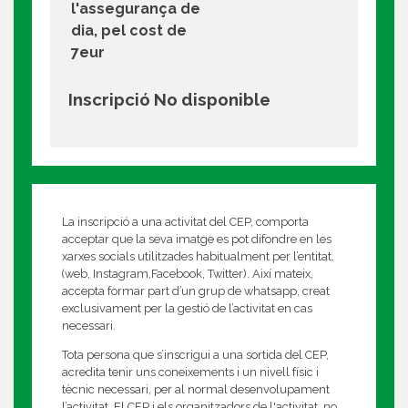
l'assegurança de
dia, pel cost de
7eur
Inscripció No disponible
La inscripció a una activitat del CEP, comporta
acceptar que la seva imatge es pot difondre en les
xarxes socials utilitzades habitualment per l’entitat.
(web, Instagram,Facebook, Twitter). Així mateix,
accepta formar part d’un grup de whatsapp, creat
exclusivament per la gestió de l’activitat en cas
necessari.
Tota persona que s’inscrigui a una sortida del CEP,
acredita tenir uns coneixements i un nivell físic i
tècnic necessari, per al normal desenvolupament
l’activitat. El CEP i els organitzadors de l'activitat, no