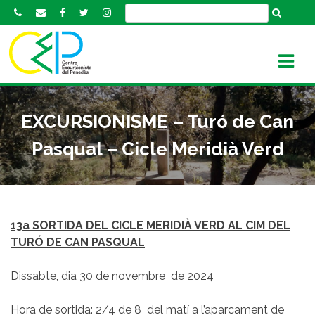
S
k
i
p
t
o
c
EXCURSIONISME – Turó de Can
o
n
Pasqual – Cicle Meridià Verd
t
e
n
t
13a SORTIDA DEL CICLE MERIDIÀ VERD AL CIM DEL
TURÓ DE CAN PASQUAL
Dissabte, dia 30 de novembre de 2024
Hora de sortida: 2/4 de 8 del matí a l’aparcament de