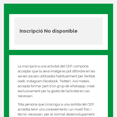
Inscripció No disponible
La inscripció a una activitat del CEP, comporta
acceptar que la seva imatge es pot difondre en les
xarxes socials utilitzades habitualment per l’entitat.
(web, Instagram,Facebook, Twitter). Així mateix,
accepta formar part d’un grup de whatsapp, creat
exclusivament per la gestió de l’activitat en cas
necessari.
Tota persona que s’inscrigui a una sortida del CEP,
acredita tenir uns coneixements i un nivell físic i
tècnic necessari, per al normal desenvolupament