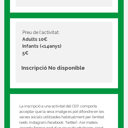
Preu de l'activitat:
Adults 10€
Infants (<14anys)
5€
Inscripció No disponible
La inscripció a una activitat del CEP, comporta
acceptar que la seva imatge es pot difondre en les
xarxes socials utilitzades habitualment per l’entitat.
(web, Instagram,Facebook, Twitter). Així mateix,
accepta formar part d’un grup de whatsapp, creat