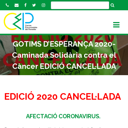
S
k
i
p
t
o
GOTIMS D’ESPERANÇA 2020-
c
o
Caminada Solidària contra el
n
Càncer EDICIÓ CANCEL·LADA
t
e
n
t
EDICIÓ 2020 CANCEL·LADA
AFECTACIÓ CORONAVIRUS.