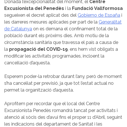
Donada l’excepcionalitat del moment, el
Centre
Excusionista del Penedès
i la
Fundació Vallformosa
segueixen el decret aplicat des del
Gobierno de España
i
les darreres mesures aplicades per part de la
Generalitat
de Catalunya
on es demana el confinament total de la
població durant els pròxims dies. Amb motiu de la
circumstància sanitària que travessa el país a causa de
la
propagació del COVID-19
, ens hem vist obligats a
modificar les activitats programades, incloent la
cancel·lació d’aquesta.
Esperem poder-la retrobar durant l’any, però de moment
s’ha cancel·lat per previsió, ja que tot l’estat actual no
permet la organització d’aquesta.
Aprofitem per recordar que el local del Centre
Excursionista Penedès romandrà tancat per activitats i
atenció al sòcis des d’avui fins el proper 11 d’Abril, seguint
les indicacions del departament de Sanitat i les