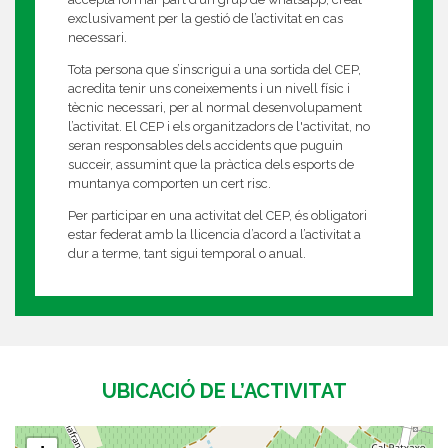
exclusivament per la gestió de l’activitat en cas
necessari.
Tota persona que s’inscrigui a una sortida del CEP,
acredita tenir uns coneixements i un nivell físic i
tècnic necessari, per al normal desenvolupament
l’activitat. El CEP i els organitzadors de l'activitat, no
seran responsables dels accidents que puguin
succeir, assumint que la pràctica dels esports de
muntanya comporten un cert risc.
Per participar en una activitat del CEP, és obligatori
estar federat amb la llicencia d’acord a l’activitat a
dur a terme, tant sigui temporal o anual.
UBICACIÓ DE L’ACTIVITAT