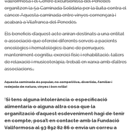
Vallformosa i el Centre Excursionista del Penedès
organitzen la 5a Caminada Solidària per la lluita contra el
càncer. Aquesta caminada entre vinyes començarà i
acabarà a Vilafranca del Penedès.
Els beneficis d’aquest acte aniran destinats a una entitat
o associació que ofereixi diferents serveis a pacients
oncològics i hematològics: banc de perruques,
manteniment cognitiu, exercici físic i rehabilitació, tallers
de relaxació i musicoteràpia, treball en xarxa amb d’altres
associacions…
Aquesta caminada és popular, no competitiva, divertida, familiar i
rodejada de natura, vinyes i bon rotllo!
*Si tens alguna intolerància o especificació
alimentaria o alguna altra cosa que la
organització d’aquest esdeveniment hagi de tenir
en compte, posa’t en contacte amb la Fundació
Vallformosa al 93 892 82 86 o envia un correu a