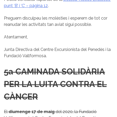
punt ‘B’ i ‘C’ – pàgina 12
.
Preguem disculpeu les molèsties i esperem de tot cor
reanudar les activitats tan aviat sigui possible.
Atentament,
Junta Directiva del Centre Excursionista del Penedès i la
Fundació Vallformosa.
5a CAMINADA SOLIDÀRIA
PER LA LUITA CONTRA EL
CÀNCER
El
diumenge 17 de maig
del 2020, la Fundació