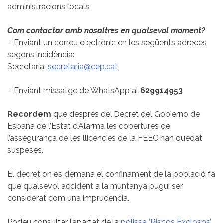
administracions locals.
Com contactar amb nosaltres en qualsevol moment?
– Enviant un correu electrònic en les següents adreces
segons incidència:
Secretaria:
secretaria@cep.cat
– Enviant missatge de WhatsApp al
629914953
Recordem
que després del Decret del Gobierno de
España de l’Estat d’Alarma les cobertures de
l’assegurança de les llicències de la FEEC han quedat
suspeses.
El decret on es demana el confinament de la població fa
que qualsevol accident a la muntanya pugui ser
considerat com una imprudència.
Podeu consultar l’apartat de la
pòlissa ‘Riscos Exclosos’