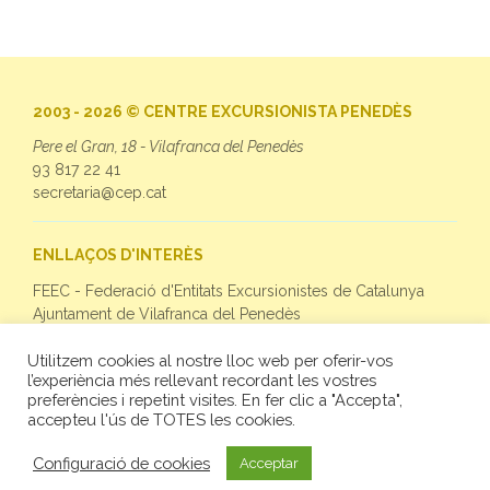
2003 - 2026 © CENTRE EXCURSIONISTA PENEDÈS
Pere el Gran, 18 - Vilafranca del Penedès
93 817 22 41
secretaria@cep.cat
ENLLAÇOS D'INTERÈS
FEEC - Federació d'Entitats Excursionistes de Catalunya
Ajuntament de Vilafranca del Penedès
Utilitzem cookies al nostre lloc web per oferir-vos
SEGUEIX-NOS
l’experiència més rellevant recordant les vostres
preferències i repetint visites. En fer clic a "Accepta",
Facebook
accepteu l'ús de TOTES les cookies.
Twitter
Instagram
Configuració de cookies
Acceptar