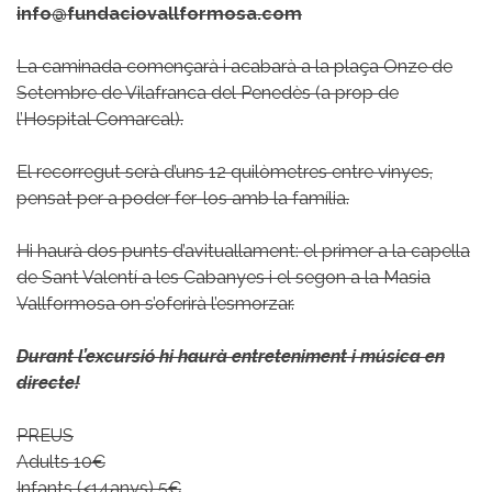
info@fundaciovallformosa.com
La caminada començarà i acabarà a la plaça Onze de
Setembre de Vilafranca del Penedès (a prop de
l’Hospital Comarcal).
El recorregut serà d’uns 12 quilòmetres entre vinyes,
pensat per a poder fer-los amb la família.
Hi haurà dos punts d’avituallament: el primer a la capella
de Sant Valentí a les Cabanyes i el segon a la Masia
Vallformosa on s’oferirà l’esmorzar.
Durant l’excursió hi haurà entreteniment i música en
directe!
PREUS
Adults 10€
Infants (<14anys) 5€