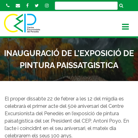
S
k
i
p
t
o
c
INAUGURACIÓ DE L’EXPOSICIÓ DE
o
n
PINTURA PAISSATGISTICA
t
e
n
t
El proper dissabte 22 de febrer a les 12 del migdia es
celebrarà el primer acte del 50è aniversari del Centre
Excursionista del Penedès en l’exposició de pintura
paisatgística del 1er. President del CEP, Antoni Poyo. En
l’acte i coincidint en el seu aniversari, el mateix dia
celebrarem els seus 100 anys.