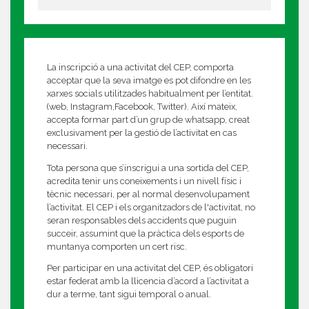
La inscripció a una activitat del CEP, comporta
acceptar que la seva imatge es pot difondre en les
xarxes socials utilitzades habitualment per l’entitat.
(web, Instagram,Facebook, Twitter). Així mateix,
accepta formar part d’un grup de whatsapp, creat
exclusivament per la gestió de l’activitat en cas
necessari.
Tota persona que s’inscrigui a una sortida del CEP,
acredita tenir uns coneixements i un nivell físic i
tècnic necessari, per al normal desenvolupament
l’activitat. El CEP i els organitzadors de l'activitat, no
seran responsables dels accidents que puguin
succeir, assumint que la pràctica dels esports de
muntanya comporten un cert risc.
Per participar en una activitat del CEP, és obligatori
estar federat amb la llicencia d’acord a l’activitat a
dur a terme, tant sigui temporal o anual.