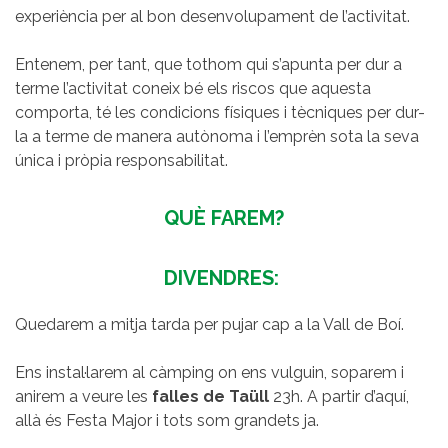
experiència per al bon desenvolupament de l’activitat.
Entenem, per tant, que tothom qui s’apunta per dur a
terme l’activitat coneix bé els riscos que aquesta
comporta, té les condicions físiques i tècniques per dur-
la a terme de manera autònoma i l’emprèn sota la seva
única i pròpia responsabilitat.
QUÈ FAREM?
DIVENDRES:
Quedarem a mitja tarda per pujar cap a la Vall de Boí.
Ens instal·larem al càmping on ens vulguin, soparem i
anirem a veure les
falles de Taüll
23h. A partir d’aquí,
allà és Festa Major i tots som grandets ja.