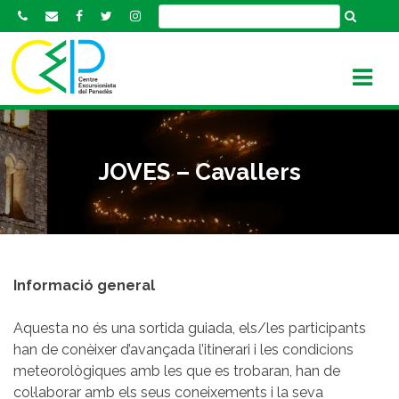
S
k
i
p
t
o
c
o
JOVES – Cavallers
n
t
e
n
t
Informació general
Aquesta no és una sortida guiada, els/les participants
han de conèixer d’avançada l’itinerari i les condicions
meteorològiques amb les que es trobaran, han de
col·laborar amb els seus coneixements i la seva