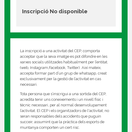
Inscripció No disponible
La inscripció a una activitat del CEP, comporta
acceptar que la seva imatge es pot difondre en les
xarxes socials utilitzades habitualment per l’entitat.
(web, Instagram,Facebook, Twitter). Així mateix,
accepta formar part d’un grup de whatsapp, creat
exclusivament per la gestió de l’activitat en cas
necessari.
Tota persona que s’inscrigui a una sortida del CEP,
acredita tenir uns coneixements i un nivell físic i
tècnic necessari, per al normal desenvolupament
l’activitat. El CEP i els organitzadors de l'activitat, no
seran responsables dels accidents que puguin
succeir, assumint que la pràctica dels esports de
muntanya comporten un cert risc.