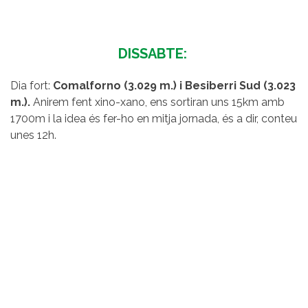
DISSABTE:
Dia fort:
Comalforno (3.029 m.) i Besiberri Sud (3.023
m.).
Anirem fent xino-xano, ens sortiran uns 15km amb
1700m i la idea és fer-ho en mitja jornada, és a dir, conteu
unes 12h.