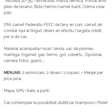
, Motxilla 30-35l, farmaciola, manta tèrmica, frontal amb
piles de recanvi, Bidó/termo/camel-back, Crema solar,
pals
DNI, carnet Federatiu FEEC de l’any en curs, carnet de
conduir (qui el tingui), diners en efectiu i targeta crèdit,
per si de cas.
Material acampada/vivac: tenda, sac de plomes,
màrfega, fogonet, gas, termo, got, coberts… Opcional:
càmera fotos, gopro, …
MENJAR:
2 esmorzars, 2 dinars i 2 sopars. + Menjar per
pica-pica.
Mapa, GPS i traks a punt!
Cal contemplar la possibiltat d’utilitzar Grampons i Piolet