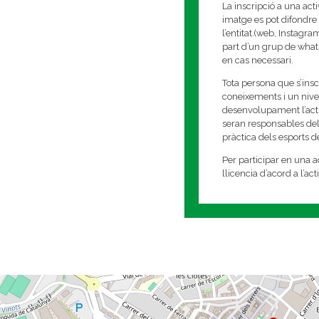
La inscripció a una act
imatge es pot difondre 
l’entitat.(web, Instagr
part d’un grup de whats
en cas necessari.
Tota persona que s’insc
coneixements i un nivell
desenvolupament l’activi
seran responsables del
pràctica dels esports 
Per participar en una ac
llicencia d’acord a l’ac