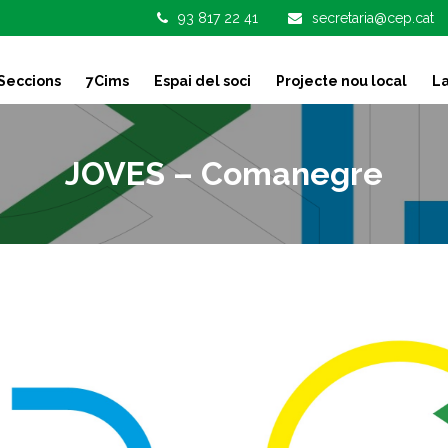
93 817 22 41
secretaria@cep.cat
Seccions
7Cims
Espai del soci
Projecte nou local
La
JOVES – Comanegre