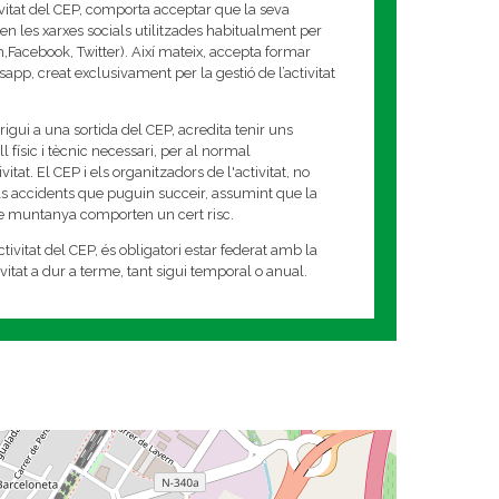
ivitat del CEP, comporta acceptar que la seva
en les xarxes socials utilitzades habitualment per
am,Facebook, Twitter). Així mateix, accepta formar
app, creat exclusivament per la gestió de l’activitat
rigui a una sortida del CEP, acredita tenir uns
 físic i tècnic necessari, per al normal
tat. El CEP i els organitzadors de l'activitat, no
s accidents que puguin succeir, assumint que la
de muntanya comporten un cert risc.
tivitat del CEP, és obligatori estar federat amb la
tivitat a dur a terme, tant sigui temporal o anual.