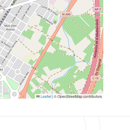
Leaflet
|
© OpenStreetMap contributors