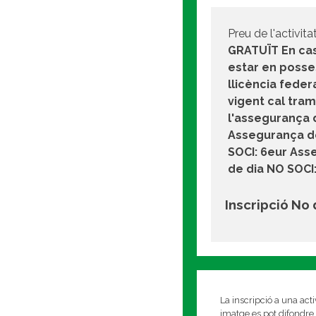
Preu de l'activitat
GRATUÏT En ca
estar en posse
llicència feder
vigent cal tram
l'assegurança d
Assegurança d
SOCI: 6eur Ass
de dia NO SOCI
Inscripció No
La inscripció a una act
imatge es pot difondre 