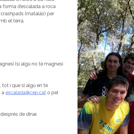
na forma d’escalada a roca
r crashpads (matalàs) per
mb el terra.
magnesi (si algú no té magnesi
tot i que si algú en té
u a
escalada@cep.cat
o pel
després de dinar.