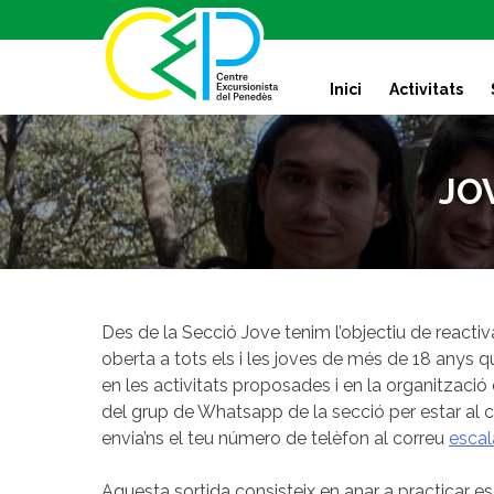
S
k
i
Inici
Activitats
p
t
o
c
JOV
o
n
t
e
n
t
Des de la Secció Jove tenim l’objectiu de reactiv
oberta a tots els i les joves de més de 18 anys q
en les activitats proposades i en la organització 
del grup de Whatsapp de la secció per estar al co
envia’ns el teu número de telèfon al correu
esca
Aquesta sortida consisteix en anar a practicar e