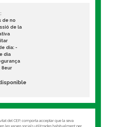
:
s de no
ssió de la
ativa
itar
e dia: -
e dia
egurança
: 8eur
 disponible
ivitat del CEP, comporta acceptar que la seva
en les xarxes socials utilitzades habitualment per