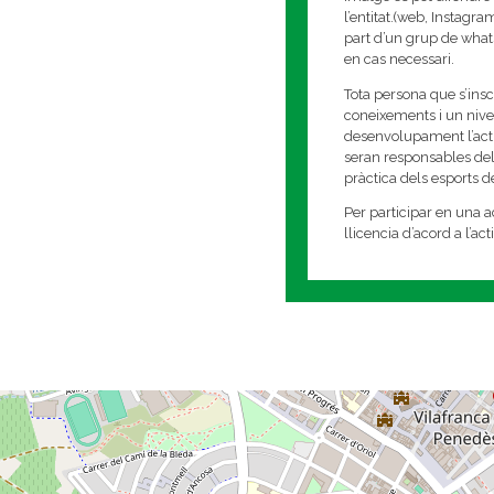
l’entitat.(web, Instagr
part d’un grup de whats
en cas necessari.
Tota persona que s’insc
coneixements i un nivell
desenvolupament l’activi
seran responsables del
pràctica dels esports 
Per participar en una ac
llicencia d’acord a l’ac