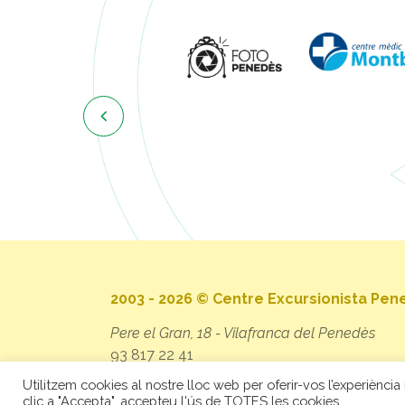

2003 - 2026 © Centre Excursionista Pe
Pere el Gran, 18 - Vilafranca del Penedès
93 817 22 41
secretaria@cep.cat
Utilitzem cookies al nostre lloc web per oferir-vos l’experiència 
clic a "Accepta", accepteu l'ús de TOTES les cookies.