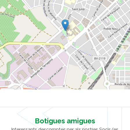
Botigues amigues
Interessants descomptes per als nostres Socis/es.