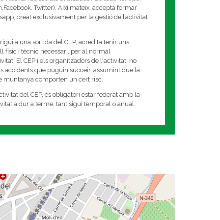
am,Facebook, Twitter). Així mateix, accepta formar
app, creat exclusivament per la gestió de l’activitat
rigui a una sortida del CEP, acredita tenir uns
 físic i tècnic necessari, per al normal
tat. El CEP i els organitzadors de l'activitat, no
s accidents que puguin succeir, assumint que la
de muntanya comporten un cert risc.
tivitat del CEP, és obligatori estar federat amb la
tivitat a dur a terme, tant sigui temporal o anual.