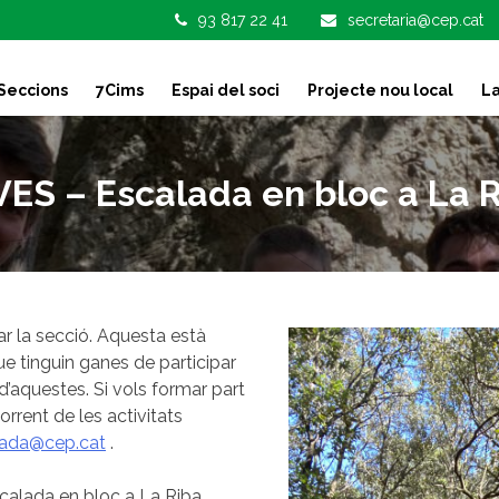
93 817 22 41
secretaria@cep.cat
Seccions
7Cims
Espai del soci
Projecte nou local
La
ES – Escalada en bloc a La 
ar la secció. Aquesta està
ue tinguin ganes de participar
d’aquestes. Si vols formar part
rrent de les activitats
lada@cep.cat
.
scalada en bloc a La Riba