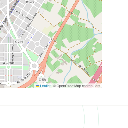
Leaflet
|
© OpenStreetMap contributors