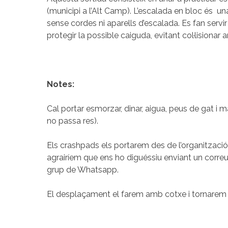
(municipi a l’Alt Camp). L’escalada en bloc és u
sense cordes ni aparells d’escalada. Es fan servi
protegir la possible caiguda, evitant col·lisionar a
Notes:
Cal portar esmorzar, dinar, aigua, peus de gat i 
no passa res).
Els crashpads els portarem des de l’organització, 
agrairíem que ens ho diguéssiu enviant un corre
grup de Whatsapp.
El desplaçament el farem amb cotxe i tornarem 