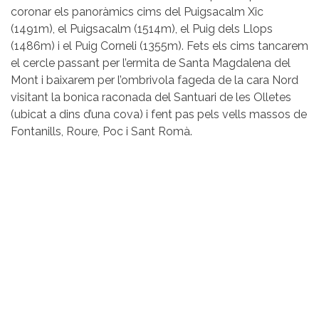
coronar els panoràmics cims del Puigsacalm Xic
(1491m), el Puigsacalm (1514m), el Puig dels Llops
(1486m) i el Puig Corneli (1355m). Fets els cims tancarem
el cercle passant per l’ermita de Santa Magdalena del
Mont i baixarem per l’ombrivola fageda de la cara Nord
visitant la bonica raconada del Santuari de les Olletes
(ubicat a dins d’una cova) i fent pas pels vells massos de
Fontanills, Roure, Poc i Sant Romà.