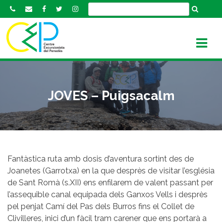
S
k
i
p
t
o
c
o
JOVES – Puigsacalm
n
t
e
n
t
Fantàstica ruta amb dosis d’aventura sortint des de
Joanetes (Garrotxa) en la que desprès de visitar l’església
de Sant Romà (s.XII) ens enfilarem de valent passant per
l’assequible canal equipada dels Ganxos Vells i desprès
pel penjat Camí del Pas dels Burros fins el Collet de
Clivilleres, inici d’un fàcil tram carener que ens portarà a