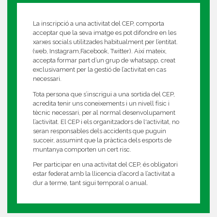
La inscripció a una activitat del CEP, comporta
acceptar que la seva imatge es pot difondre en les
xarxes socials utilitzades habitualment per l’entitat.
(web, Instagram,Facebook, Twitter). Així mateix,
accepta formar part d’un grup de whatsapp, creat
exclusivament per la gestió de l’activitat en cas
necessari.
Tota persona que s’inscrigui a una sortida del CEP,
acredita tenir uns coneixements i un nivell físic i
tècnic necessari, per al normal desenvolupament
l’activitat. El CEP i els organitzadors de l'activitat, no
seran responsables dels accidents que puguin
succeir, assumint que la pràctica dels esports de
muntanya comporten un cert risc.
Per participar en una activitat del CEP, és obligatori
estar federat amb la llicencia d’acord a l’activitat a
dur a terme, tant sigui temporal o anual.