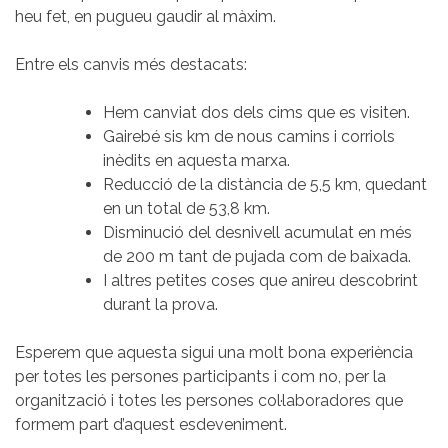
heu fet, en pugueu gaudir al màxim.
Entre els canvis més destacats:
Hem canviat dos dels cims que es visiten.
Gairebé sis km de nous camins i corriols
inèdits en aquesta marxa.
Reducció de la distància de 5,5 km, quedant
en un total de 53,8 km.
Disminució del desnivell acumulat en més
de 200 m tant de pujada com de baixada.
I altres petites coses que anireu descobrint
durant la prova.
Esperem que aquesta sigui una molt bona experiència
per totes les persones participants i com no, per la
organització i totes les persones col·laboradores que
formem part d’aquest esdeveniment.