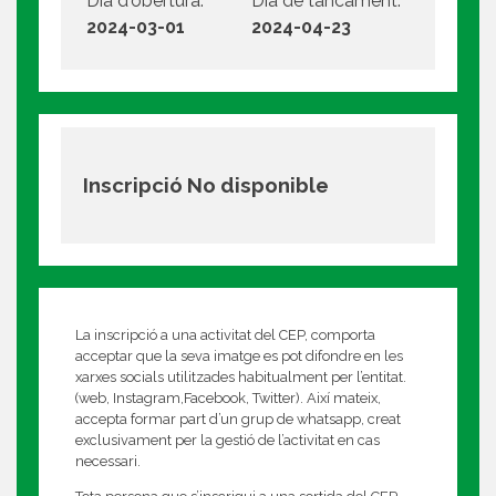
Dia d'obertura:
Dia de tancament:
2024-03-01
2024-04-23
Inscripció No disponible
La inscripció a una activitat del CEP, comporta
acceptar que la seva imatge es pot difondre en les
xarxes socials utilitzades habitualment per l’entitat.
(web, Instagram,Facebook, Twitter). Així mateix,
accepta formar part d’un grup de whatsapp, creat
exclusivament per la gestió de l’activitat en cas
necessari.