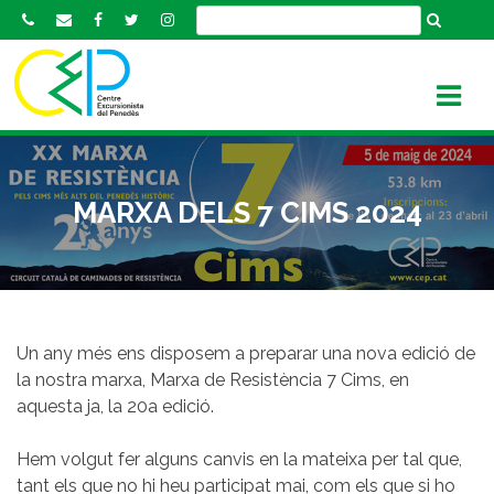
S
k
i
p
t
o
c
o
MARXA DELS 7 CIMS 2024
n
t
e
n
t
Un any més ens disposem a preparar una nova edició de
la nostra marxa, Marxa de Resistència 7 Cims, en
aquesta ja, la 20a edició.
Hem volgut fer alguns canvis en la mateixa per tal que,
tant els que no hi heu participat mai, com els que si ho