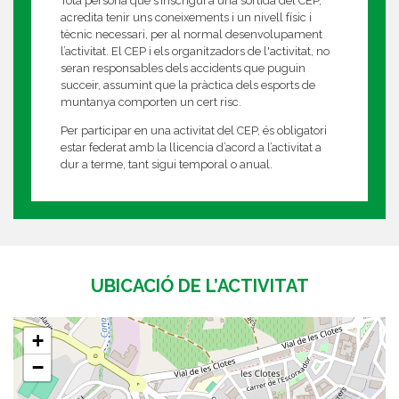
Tota persona que s’inscrigui a una sortida del CEP,
acredita tenir uns coneixements i un nivell físic i
tècnic necessari, per al normal desenvolupament
l’activitat. El CEP i els organitzadors de l'activitat, no
seran responsables dels accidents que puguin
succeir, assumint que la pràctica dels esports de
muntanya comporten un cert risc.
Per participar en una activitat del CEP, és obligatori
estar federat amb la llicencia d’acord a l’activitat a
dur a terme, tant sigui temporal o anual.
UBICACIÓ DE L’ACTIVITAT
+
−