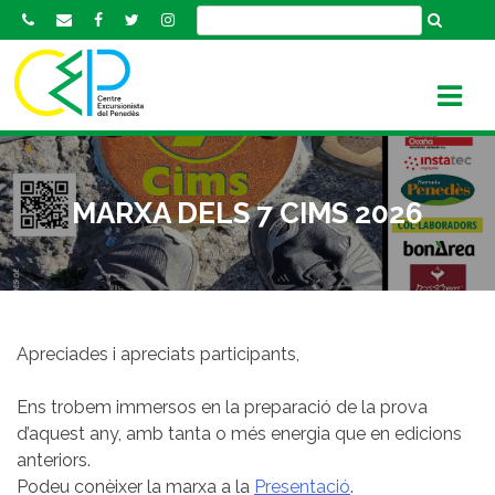
S
k
i
p
t
o
c
o
MARXA DELS 7 CIMS 2026
n
t
e
n
t
Apreciades i apreciats participants,
Ens trobem immersos en la preparació de la prova
d’aquest any, amb tanta o més energia que en edicions
anteriors.
Podeu conèixer la marxa a la
Presentació
.