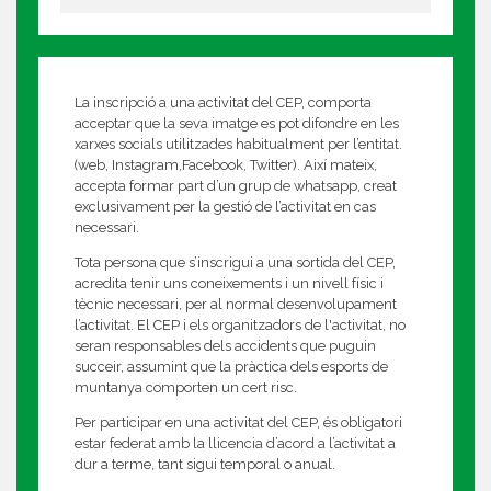
La inscripció a una activitat del CEP, comporta
acceptar que la seva imatge es pot difondre en les
xarxes socials utilitzades habitualment per l’entitat.
(web, Instagram,Facebook, Twitter). Així mateix,
accepta formar part d’un grup de whatsapp, creat
exclusivament per la gestió de l’activitat en cas
necessari.
Tota persona que s’inscrigui a una sortida del CEP,
acredita tenir uns coneixements i un nivell físic i
tècnic necessari, per al normal desenvolupament
l’activitat. El CEP i els organitzadors de l'activitat, no
seran responsables dels accidents que puguin
succeir, assumint que la pràctica dels esports de
muntanya comporten un cert risc.
Per participar en una activitat del CEP, és obligatori
estar federat amb la llicencia d’acord a l’activitat a
dur a terme, tant sigui temporal o anual.