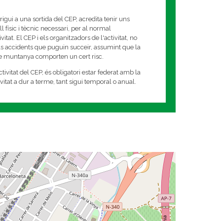
rigui a una sortida del CEP, acredita tenir uns
 físic i tècnic necessari, per al normal
tat. El CEP i els organitzadors de l'activitat, no
s accidents que puguin succeir, assumint que la
de muntanya comporten un cert risc.
tivitat del CEP, és obligatori estar federat amb la
tivitat a dur a terme, tant sigui temporal o anual.