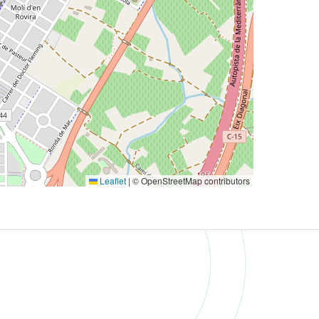
Leaflet
|
© OpenStreetMap contributors