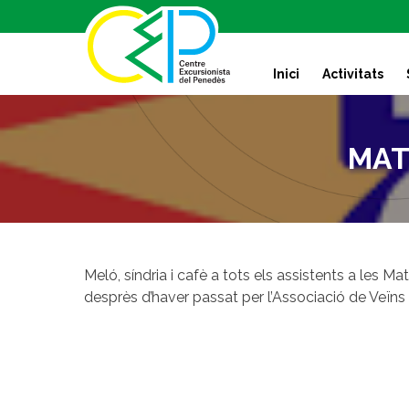
S
k
i
Inici
Activitats
p
t
o
c
MAT
o
n
t
e
n
t
Meló, síndria i cafè a tots els assistents a les M
desprès d’haver passat per l’Associació de Veïns 