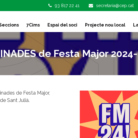
93 817 22 41
secretaria@cep.cat
Seccions
7Cims
Espai del soci
Projecte nou local
La
INADES de Festa Major 2024-
atinades de Festa Major,
de Sant Julià.