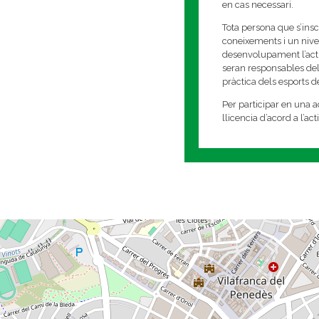
en cas necessari.
Tota persona que s’insc
coneixements i un nivell
desenvolupament l’activi
seran responsables del
pràctica dels esports 
Per participar en una ac
llicencia d’acord a l’ac