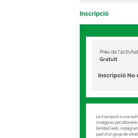
Inscripció
Preu de l'activitat
Gratuït
Inscripció No
La inscripció a una act
imatge es pot difondre 
l’entitat.(web, Instagr
part d’un grup de whats