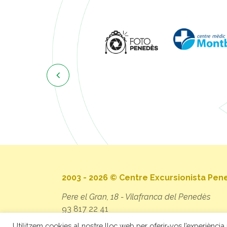

2003 - 2026 © Centre Excursionista Pe
Pere el Gran, 18 - Vilafranca del Penedès
93 817 22 41
secretaria@cep.cat
Utilitzem cookies al nostre lloc web per oferir-vos l’experiència 