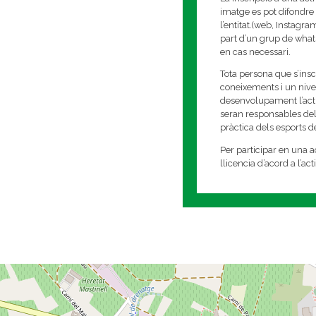
imatge es pot difondre 
l’entitat.(web, Instagr
part d’un grup de whats
en cas necessari.
Tota persona que s’insc
coneixements i un nivell
desenvolupament l’activi
seran responsables del
pràctica dels esports 
Per participar en una ac
llicencia d’acord a l’ac