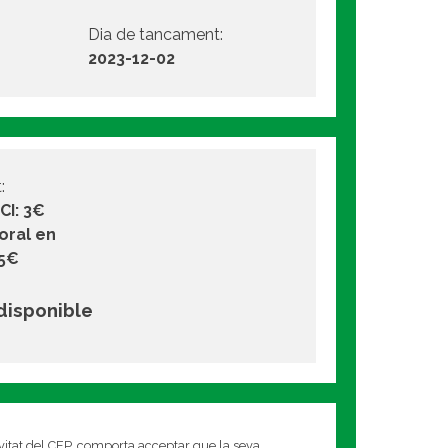
Dia de tancament:
2023-12-02
:
CI: 3€
oral en
 5€
 disponible
ivitat del CEP, comporta acceptar que la seva