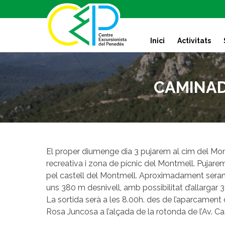
S
k
i
Inici
Activitats
p
t
o
c
CAMINADE
o
n
t
e
n
t
El proper diumenge dia 3 pujarem al cim del Mon
recreativa i zona de pícnic del Montmell. Pujarem
pel castell del Montmell. Aproximadament sera
uns 380 m desnivell, amb possibilitat d’allarga
La sortida serà a les 8.00h. des de l’aparcament 
Rosa Juncosa a l’alçada de la rotonda de l’Av. C