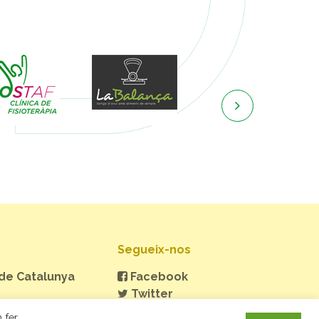

Segueix-nos
 de Catalunya
Facebook
Twitter
Instagram
 fer