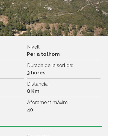
Nivell:
Per a tothom
Durada de la sortida:
3 hores
Distància:
8 Km
Aforament màxim:
40