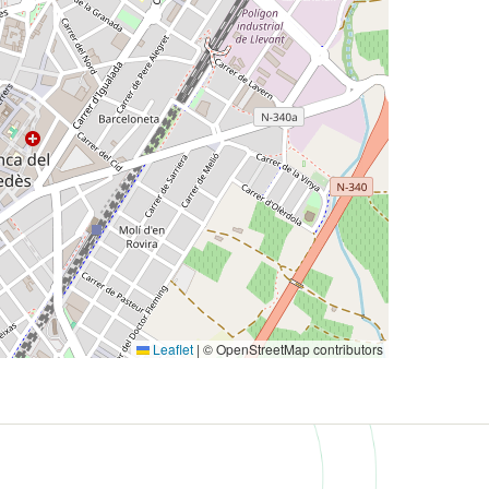
Leaflet
|
© OpenStreetMap contributors