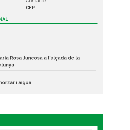
Contacte:
CEP
ONAL
aria Rosa Juncosa a l'alçada de la
alunya
morzar i aigua