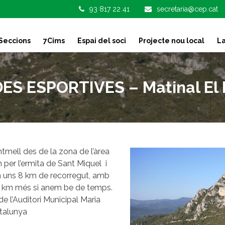
93 817 22 41
secretaria@cep.cat
Seccions
7Cims
Espai del soci
Projecte nou local
La
S ESPORTIVES – Matinal El
tmell des de la zona de l’àrea
 per l’ermita de Sant Miquel i
n uns 8 km de recorregut, amb
r 3 km més si anem be de temps.
de l’Auditori Municipal Maria
atalunya