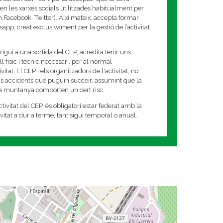
en les xarxes socials utilitzades habitualment per
am,Facebook, Twitter). Així mateix, accepta formar
app, creat exclusivament per la gestió de l’activitat
rigui a una sortida del CEP, acredita tenir uns
 físic i tècnic necessari, per al normal
tat. El CEP i els organitzadors de l'activitat, no
s accidents que puguin succeir, assumint que la
de muntanya comporten un cert risc.
tivitat del CEP, és obligatori estar federat amb la
tivitat a dur a terme, tant sigui temporal o anual.