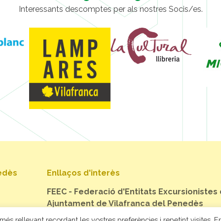
Interessants descomptes per als nostres Socis/es.
nedès
Enllaços d'interès
FEEC - Federació d'Entitats Excursionistes
Ajuntament de Vilafranca del Penedès
més rellevant recordant les vostres preferències i repetint visites. En