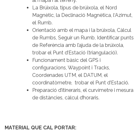
al mapa i al terreny.
La Brúixola, tipus de brúixola, el Nord
Magnètic, la Declinació Magnètica, l‘Azimut,
el Rumb.
Orientació amb el mapa i la brúixola, Càlcul
de Rumbs, Seguir un Rumb, Identificar punts
de Referència amb l’ajuda de la brúixola,
trobar el Punt d’Estació (triangulació).
Funcionament bàsic del GPS i
configuracions, Waypoint i Tracks,
Coordenades UTM, el DATUM, el
coordinatòmetre, trobar el Punt d’Estació.
Preparació d’itineraris, el curvímetre i mesura
de distàncies, càlcul d’horaris.
MATERIAL QUE CAL PORTAR: