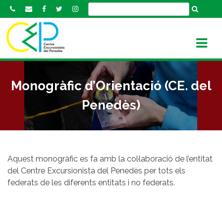
S
k
i
p
t
o
c
Monogràfic d’Orientació (CE. del
o
n
Penedès)
t
e
n
t
Aquest monogràfic es fa amb la col·laboració de l’entitat
del Centre Excursionista del Penedès per tots els
federats de les diferents entitats i no federats.