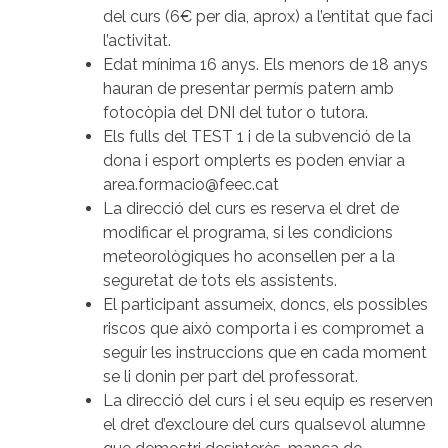
del curs (6€ per dia, aprox) a l’entitat que faci
l’activitat.
Edat mínima 16 anys. Els menors de 18 anys
hauran de presentar permís patern amb
fotocòpia del DNI del tutor o tutora.
Els fulls del TEST 1 i de la subvenció de la
dona i esport omplerts es poden enviar a
area.formacio@feec.cat
La direcció del curs es reserva el dret de
modificar el programa, si les condicions
meteorològiques ho aconsellen per a la
seguretat de tots els assistents.
El participant assumeix, doncs, els possibles
riscos que això comporta i es compromet a
seguir les instruccions que en cada moment
se li donin per part del professorat.
La direcció del curs i el seu equip es reserven
el dret d’excloure del curs qualsevol alumne