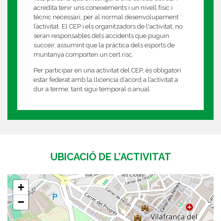
acredita tenir uns coneixements i un nivell físic i
tècnic necessari, per al normal desenvolupament
l’activitat. El CEP i els organitzadors de l'activitat, no
seran responsables dels accidents que puguin
succeir, assumint que la pràctica dels esports de
muntanya comporten un cert risc.
Per participar en una activitat del CEP, és obligatori
estar federat amb la llicencia d’acord a l’activitat a
dur a terme, tant sigui temporal o anual.
UBICACIÓ DE L’ACTIVITAT
+
−