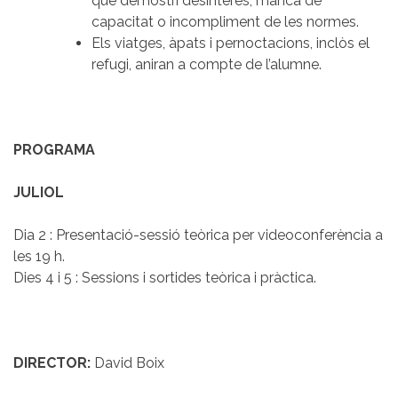
que demostri desinterès, manca de
capacitat o incompliment de les normes.
Els viatges, àpats i pernoctacions, inclòs el
refugi, aniran a compte de l’alumne.
PROGRAMA
JULIOL
Dia 2 : Presentació-sessió teòrica per videoconferència a
les 19 h.
Dies 4 i 5 : Sessions i sortides teòrica i pràctica.
DIRECTOR:
David Boix