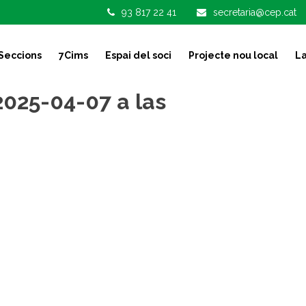
93 817 22 41
secretaria@cep.cat
Seccions
7Cims
Espai del soci
Projecte nou local
La
025-04-07 a las