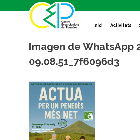
S
k
i
Inici
Activitats
p
t
o
Imagen de WhatsApp 2
c
o
09.08.51_7f6096d3
n
t
e
n
t