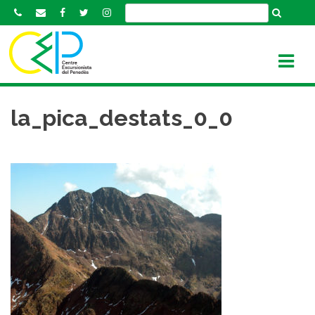
S
k
i
p
t
o
c
la_pica_destats_0_0
o
n
t
e
n
t