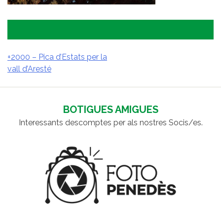
+2000 – Pica d’Estats per la
vall d’Aresté
NAVEGACIÓ
D'ENTRADES
BOTIGUES AMIGUES
Interessants descomptes per als nostres Socis/es.