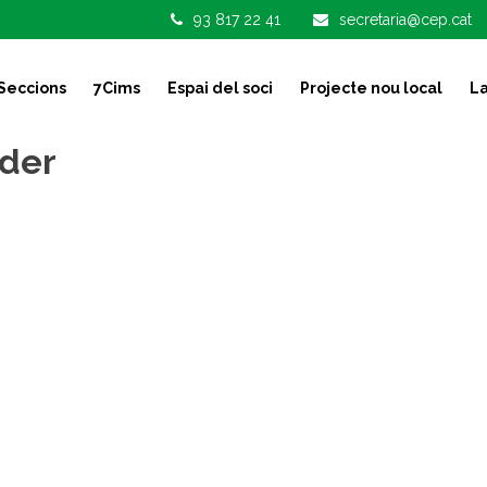
93 817 22 41
secretaria@cep.cat
Seccions
7Cims
Espai del soci
Projecte nou local
La
lder