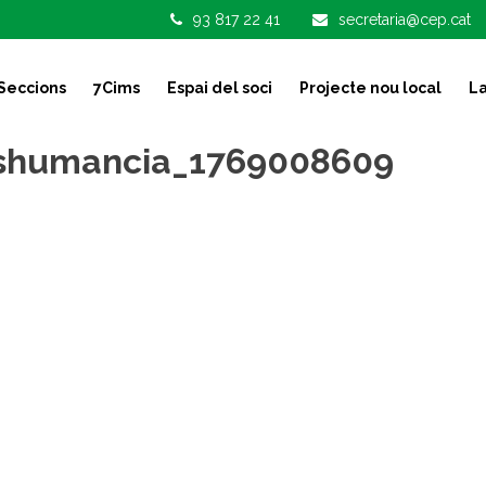
93 817 22 41
secretaria@cep.cat
Seccions
7Cims
Espai del soci
Projecte nou local
La
nshumancia_1769008609