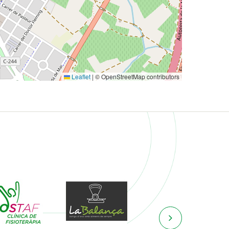
Leaflet
|
© OpenStreetMap contributors
