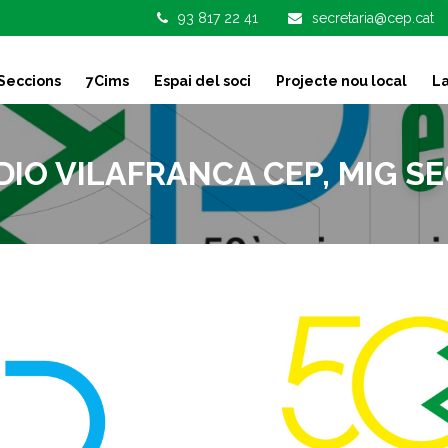
93 817 22 41
secretaria@cep.cat
Seccions
7Cims
Espai del soci
Projecte nou local
La
IO VILAFRANCA CEP, MIG SE