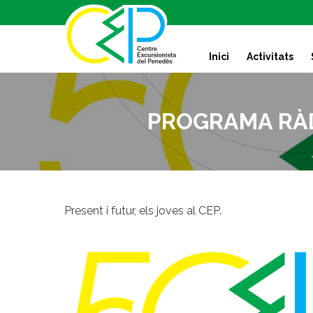
S
k
i
Inici
Activitats
p
t
o
c
PROGRAMA RÀD
o
n
t
e
n
t
Present i futur, els joves al CEP.