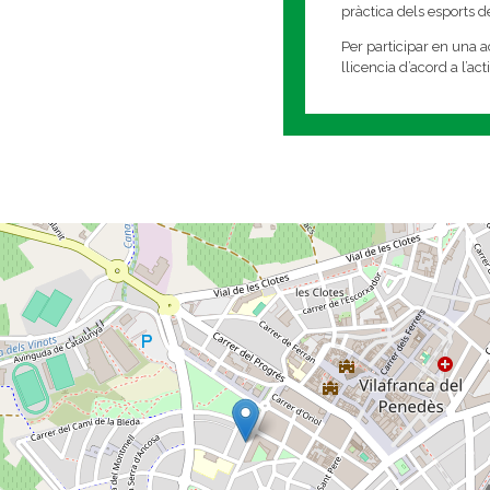
pràctica dels esports 
Per participar en una ac
llicencia d’acord a l’ac