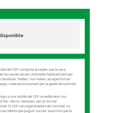
 disponible
ivitat del CEP, comporta acceptar que la seva
en les xarxes socials utilitzades habitualment per
am,Facebook, Twitter). Així mateix, accepta formar
app, creat exclusivament per la gestió de l’activitat
rigui a una sortida del CEP, acredita tenir uns
 físic i tècnic necessari, per al normal
tat. El CEP i els organitzadors de l'activitat, no
s accidents que puguin succeir, assumint que la