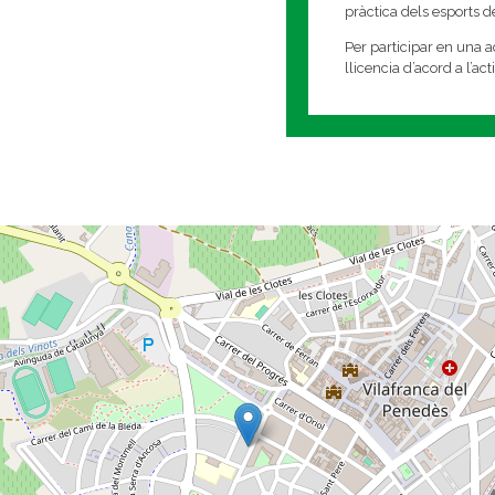
pràctica dels esports 
Per participar en una ac
llicencia d’acord a l’ac