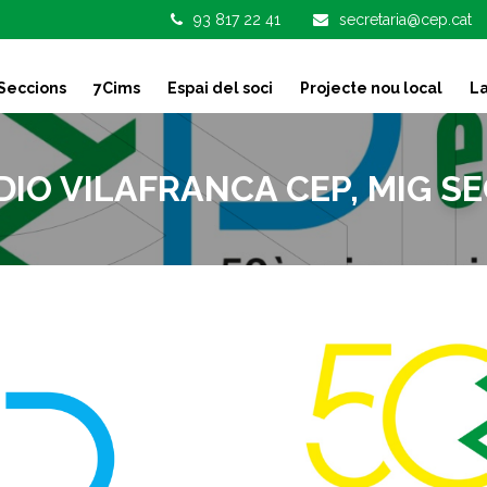
93 817 22 41
secretaria@cep.cat
Seccions
7Cims
Espai del soci
Projecte nou local
La
IO VILAFRANCA CEP, MIG SE