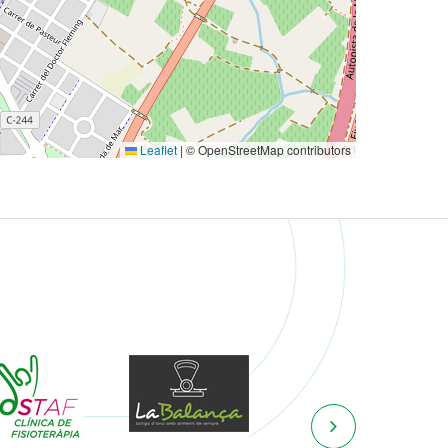
Leaflet
|
© OpenStreetMap contributors
