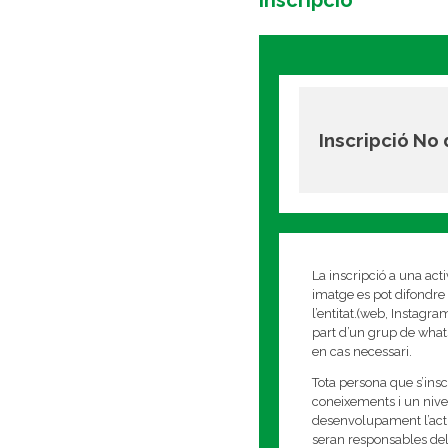
Inscripció
Inscripció No
La inscripció a una act
imatge es pot difondre 
l’entitat.(web, Instagr
part d’un grup de whats
en cas necessari.
Tota persona que s’insc
coneixements i un nivell
desenvolupament l’activi
seran responsables del