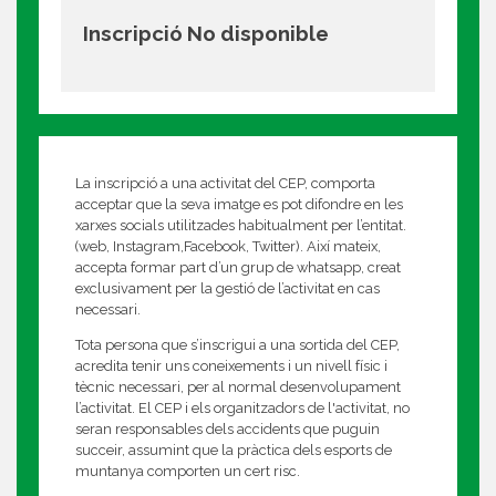
Inscripció No disponible
La inscripció a una activitat del CEP, comporta
acceptar que la seva imatge es pot difondre en les
xarxes socials utilitzades habitualment per l’entitat.
(web, Instagram,Facebook, Twitter). Així mateix,
accepta formar part d’un grup de whatsapp, creat
exclusivament per la gestió de l’activitat en cas
necessari.
Tota persona que s’inscrigui a una sortida del CEP,
acredita tenir uns coneixements i un nivell físic i
tècnic necessari, per al normal desenvolupament
l’activitat. El CEP i els organitzadors de l'activitat, no
seran responsables dels accidents que puguin
succeir, assumint que la pràctica dels esports de
muntanya comporten un cert risc.