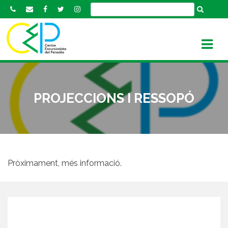
S
k
i
p
t
o
c
o
PROJECCIONS I RESSOPÓ
n
t
e
n
t
Pròximament, més informació.