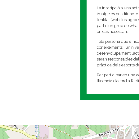
La inscripció a una act
imatge es pot difondre 
l’entitat.(web, Instagr
part d’un grup de whats
en cas necessari.
Tota persona que s’insc
coneixements i un nivell
desenvolupament l’activi
seran responsables del
pràctica dels esports 
Per participar en una ac
llicencia d’acord a l’ac