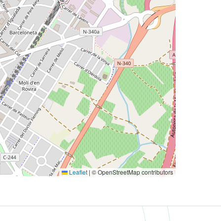
Leaflet
|
© OpenStreetMap contributors