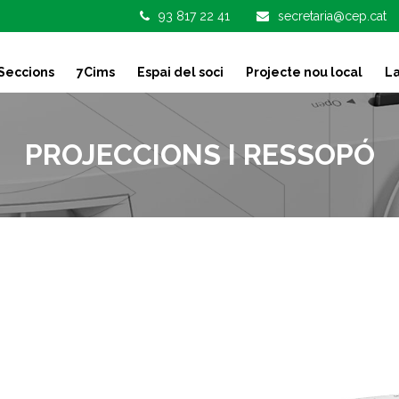
93 817 22 41
secretaria@cep.cat
Seccions
7Cims
Espai del soci
Projecte nou local
La
PROJECCIONS I RESSOPÓ