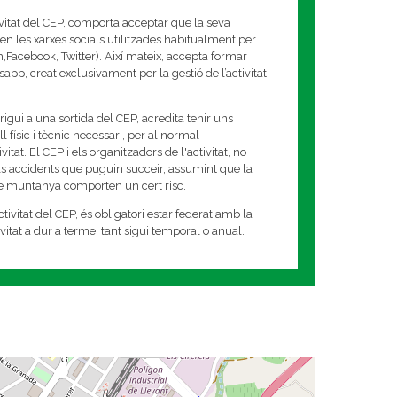
ivitat del CEP, comporta acceptar que la seva
en les xarxes socials utilitzades habitualment per
am,Facebook, Twitter). Així mateix, accepta formar
app, creat exclusivament per la gestió de l’activitat
rigui a una sortida del CEP, acredita tenir uns
 físic i tècnic necessari, per al normal
tat. El CEP i els organitzadors de l'activitat, no
s accidents que puguin succeir, assumint que la
de muntanya comporten un cert risc.
tivitat del CEP, és obligatori estar federat amb la
tivitat a dur a terme, tant sigui temporal o anual.