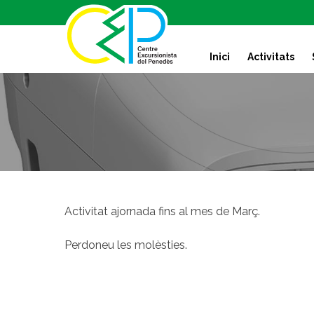
S
k
i
Inici
Activitats
p
t
o
c
o
n
t
e
n
t
Activitat ajornada fins al mes de Març.
Perdoneu les molèsties.